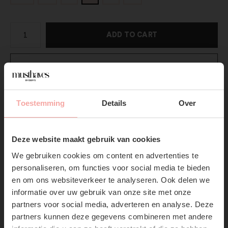
ADD TO CART
DIRECT BETALEN
Gratis verzending
Vanaf €75,-
Toestemming
Details
Over
Vandaag verzonden?
Je hebt nog
03 : 36 :
29
SUBSCRIBE NOW & GET
10% OFF YOUR FIRST
Productpagina
Deze website maakt gebruik van cookies
ORDER!
We gebruiken cookies om content en advertenties te
Verzenden & Retourneren
Don't miss out on our trendy new drops or exclusive
personaliseren, om functies voor social media te bieden
discounts
en om ons websiteverkeer te analyseren. Ook delen we
informatie over uw gebruik van onze site met onze
partners voor social media, adverteren en analyse. Deze
partners kunnen deze gegevens combineren met andere