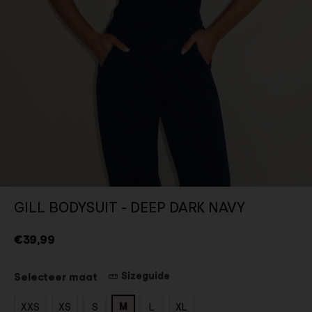
GILL BODYSUIT - DEEP DARK NAVY
€39,99
Sizeguide
Selecteer maat
M
XXS
XS
S
L
XL