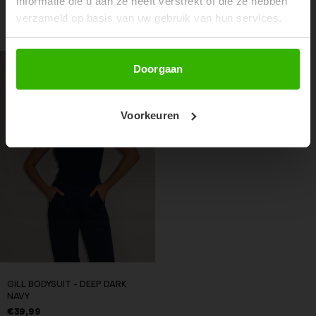
informatie die u aan ze heeft verstrekt of die ze hebben
verzameld op basis van uw gebruik van hun services.
RECENTE ARTIKELEN
Abonneer
Doorgaan
Voorkeuren
GILL BODYSUIT - DEEP DARK
NAVY
€39,99