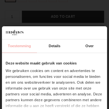
ADD TO CART
DIRECT BETALEN
Gratis verzending
Vanaf €75,-
Toestemming
Details
Over
SUBSCRIBE NOW & GET
Productpagina
10% OFF YOUR FIRST
Deze website maakt gebruik van cookies
ORDER!
Verzenden & Retourneren
We gebruiken cookies om content en advertenties te
Don't miss out on our trendy new drops or exclusive
personaliseren, om functies voor social media te bieden
discounts
en om ons websiteverkeer te analyseren. Ook delen we
informatie over uw gebruik van onze site met onze
partners voor social media, adverteren en analyse. Deze
partners kunnen deze gegevens combineren met andere
informatie die u aan ze heeft verstrekt of die ze hebben