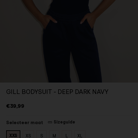
GILL BODYSUIT - DEEP DARK NAVY
€39,99
Sizeguide
Selecteer maat
XXS
XS
S
M
L
XL