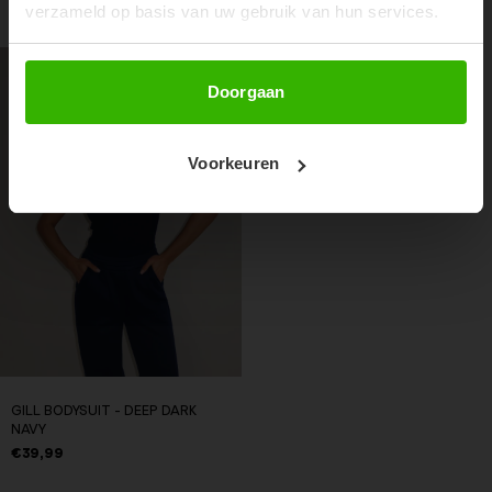
RECENTE ARTIKELEN
verzameld op basis van uw gebruik van hun services.
Abonneer
Doorgaan
Voorkeuren
GILL BODYSUIT - DEEP DARK
NAVY
€39,99