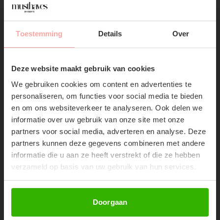
Toestemming
Details
Over
SUBSCRIBE NOW & GET
LITCHY BOOBTAPE
LITCHY BOOBTAPE
10% OFF YOUR FIRST
Bruine multifunctionele en
Nude multifunctionele en
Deze website maakt gebruik van cookies
ORDER!
zachte boob tape
zachte boob tape
We gebruiken cookies om content en advertenties te
€19,99
€19,99
Don't miss out on our trendy new drops or exclusive
personaliseren, om functies voor social media te bieden
discounts
en om ons websiteverkeer te analyseren. Ook delen we
informatie over uw gebruik van onze site met onze
partners voor social media, adverteren en analyse. Deze
partners kunnen deze gegevens combineren met andere
informatie die u aan ze heeft verstrekt of die ze hebben
verzameld op basis van uw gebruik van hun services.
Abonneer
Doorgaan