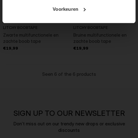
Voorkeuren
LITCHY BOOBTAPE
LITCHY BOOBTAPE
Zwarte multifunctionele en
Bruine multifunctionele en
zachte boob tape
zachte boob tape
€19,99
€19,99
Seen 6 of the 6 products
SIGN UP TO OUR NEWSLETTER
Don't miss out on our trendy new drops or exclusive
discounts