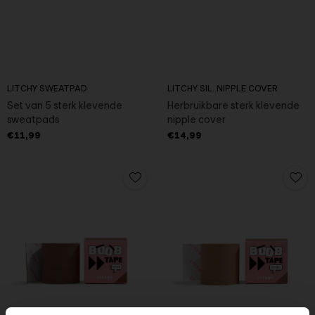
LITCHY SWEATPAD
LITCHY SIL. NIPPLE COVER
Set van 5 sterk klevende
Herbruikbare sterk klevende
sweatpads
nipple cover
€11,99
€14,99