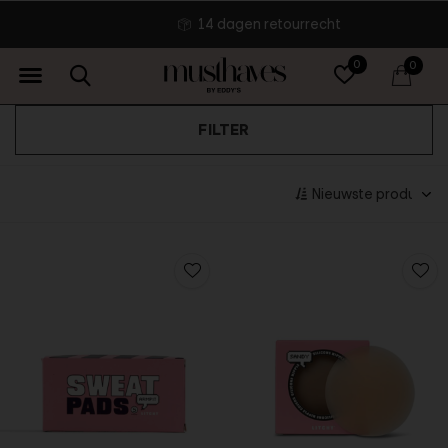
14 dagen retourrecht
0
0
FILTER