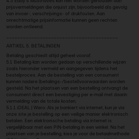
4.3 Eddy's Musthaves kan niet worden gehouden aan
prijsvermeldingen die onjuist zijn, bijvoorbeeld als gevolg
van invoer-, verschrijvings- of drukfouten. Aan
onrechtmatige prijsinformatie kunnen geen rechten
worden ontleend.
________________________________________
ARTIKEL 5. BETALINGEN
Betaling geschiedt altijd geheel vooraf.
5.1 Betaling kan worden gedaan op verschillende wijzen
zoals hieronder vermeld en aangegeven tijdens het
bestelproces. Aan de bestelling van een consument
kunnen nadere (betalings-/bestel)voorwaarden worden
gesteld. Na het plaatsen van een bestelling ontvangt de
consument direct een bevestiging per e-mail met daarin
vermelding van de totale kosten;
5.1.1 iDEAL | Wero: Als je bankiert via internet, kun je via
onze site je bestelling op een veilige manier elektronisch
betalen. Een elektronische betaling via internet is
vergelijkbaar met een PIN-betaling in een winkel. Na het
plaatsen van je bestelling, kies je voor de betaalmethode