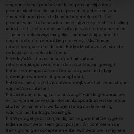
omgaan met het product en de verpakking. Hij zal het
product slechts in die mate uitpakken of gebruiken voor
zover dat nodig is om te kunnen beoordelen of hij het
product wenst te behouden. Indien hij van zijn recht tot ruiling
maakt, zal hij het product met alle geleverde toebehoren en
– indien redelijkerwijze mogelijk – onbeschadigd en in de
originele staat en verpakking aan Eddy's Musthaves
retourneren, conform de door Eddy's Musthaves verstrekte
redelijke en duidelijke instructies;
8.3 Eddy's Musthaves accepteert uitsluitend
retouren/ruilingen waarvoor de instructies zijn gevolgd.
Retouren/ruilingen die niet binnen de gestelde tijd zijn
ontvangen worden niet geaccepteerd;
8.4 Consument is zelf verantwoordelijk voor het retour sturen
van het/de artikel(en);
8.5 Je retourzending zal na ontvangst van de goederen per
e-mail worden bevestigd. Het aankoopbedrag van de retour
storten wij binnen 15 werkdagen terug op de rekening
waarvan het bedrag afkomstig is.
8.6 Wij vragen je om zorgvuldig om te gaan met de hygiëne
indien je swimwear items gaat passen. Wij controleren de
items grondig en accepteren enkel swimwear die in originele