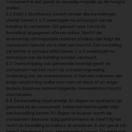
consument in dat geval zo spoedig mogelijk op de hoogte
stellen;
6.2 Eddy's Musthaves streeft ernaar alle bestellingen
uiterlijk binnen 1 a 3 werkdagen na ontvangst van de
betaling te verzenden. Dit gebeurt naar het bij de
bestelling opgegeven aflever-adres. Mocht de
levertermijn om bepaalde redenen afwijken dan krijgt de
consument hiervan via e-mail een bericht. Een bestelling
zal echter in principe altijd binnen 1 a 3 werkdagen na
ontvangst van de betaling worden verstuurd;
6.3 Overschrijding van genoemde levertijd geeft de
consument niet het recht op schadevergoeding,
ontbinding van de overeenkomst of het niet nakomen van
enige verplichting welke voor hem uit deze of uit enige
andere daarmee samenhangende overeenkomst mocht
voortvloeien;
6.4 De bestelling moet uiterlijk 30 dagen na opdracht zijn
geleverd bij de consument. Indien het niet mogelijk blijkt
een bestelling binnen 30 dagen te leveren wordt de
consument daarover tijdig geïnformeerd en heeft hij het
recht de bestelling kosteloos te annuleren. In dat geval zal
Eddy’s Musthaves voor terugbetaling zorgen. Dit geldt niet