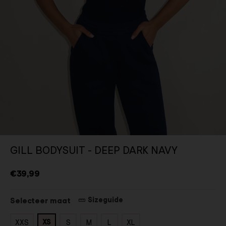
GILL BODYSUIT - DEEP DARK NAVY
€39,99
Sizeguide
Selecteer maat
XS
XXS
S
M
L
XL