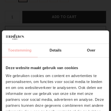
ADD TO CART
DIRECT BETALEN
Gratis verzending
Vanaf €75,-
Toestemming
Details
Over
Vandaag verzonden?
Je hebt nog
03 : 27 :
53
SUBSCRIBE NOW & GET
10% OFF YOUR FIRST
Productpagina
Deze website maakt gebruik van cookies
ORDER!
We gebruiken cookies om content en advertenties te
Verzenden & Retourneren
Don't miss out on our trendy new drops or exclusive
personaliseren, om functies voor social media te bieden
discounts
en om ons websiteverkeer te analyseren. Ook delen we
informatie over uw gebruik van onze site met onze
partners voor social media, adverteren en analyse. Deze
partners kunnen deze gegevens combineren met andere