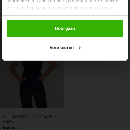
informatie die u aan ze heeft verstrekt of die ze hebben
verzameld op basis van uw gebruik van hun services.
RECENTE ARTIKELEN
Abonneer
Doorgaan
Voorkeuren
GILL BODYSUIT - DEEP DARK
NAVY
€39,99