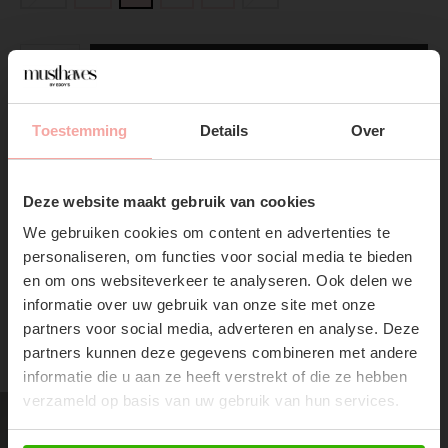
ADD TO CART
DIRECT BETALEN
Toestemming
Details
Over
SUBSCRIBE NOW & GET
10% OFF YOUR FIRST
Gratis verzending
Vanaf €75,-
Deze website maakt gebruik van cookies
ORDER!
Vandaag verzonden?
Je hebt nog
11 : 54 :
28
We gebruiken cookies om content en advertenties te
Don't miss out on our trendy new drops or exclusive
personaliseren, om functies voor social media te bieden
discounts
en om ons websiteverkeer te analyseren. Ook delen we
informatie over uw gebruik van onze site met onze
partners voor social media, adverteren en analyse. Deze
partners kunnen deze gegevens combineren met andere
RECENTE ARTIKELEN
informatie die u aan ze heeft verstrekt of die ze hebben
verzameld op basis van uw gebruik van hun services.