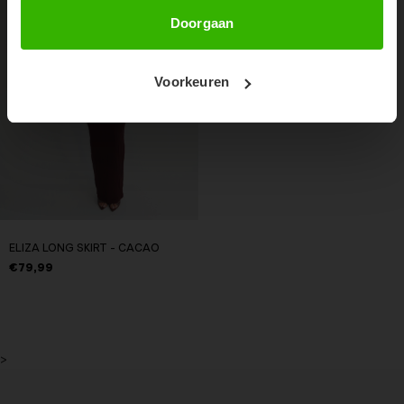
Abonneer
Doorgaan
Voorkeuren
ELIZA LONG SKIRT - CACAO
€79,99
>