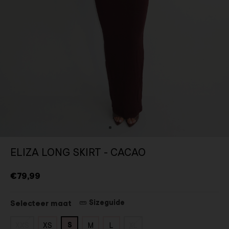
ELIZA LONG SKIRT - CACAO
€79,99
Sizeguide
Selecteer maat
S
XXS
XS
M
L
XL