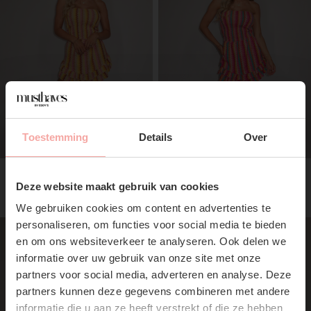
Toestemming
Details
Over
SUBSCRIBE NOW & GET
10% OFF YOUR FIRST
SABINE PLAYSUIT - GEEL
SABINE PLAYSUIT - ROZE
Deze website maakt gebruik van cookies
ORDER!
€29,99
€29,99
We gebruiken cookies om content en advertenties te
Don't miss out on our trendy new drops or exclusive
personaliseren, om functies voor social media te bieden
discounts
en om ons websiteverkeer te analyseren. Ook delen we
informatie over uw gebruik van onze site met onze
partners voor social media, adverteren en analyse. Deze
partners kunnen deze gegevens combineren met andere
informatie die u aan ze heeft verstrekt of die ze hebben