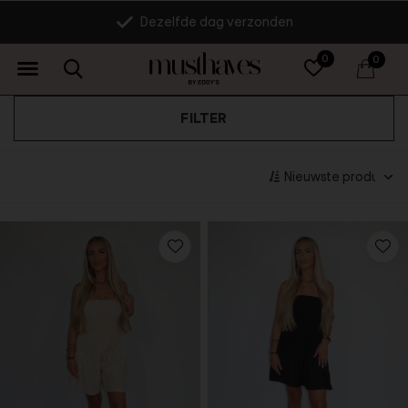
14 dagen retourrecht
0
0
FILTER