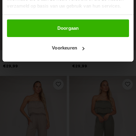
verzameld op basis van uw gebruik van hun services.
Abonneer
Doorgaan
Voorkeuren
SABINE PLAYSUIT - BLAUW
SABINE PLAYSUIT - GROEN
€29,99
€29,99