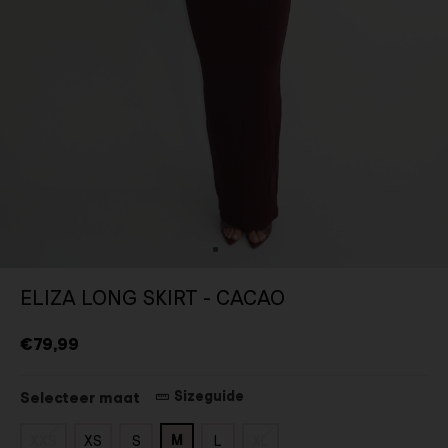
ELIZA LONG SKIRT - CACAO
€79,99
Sizeguide
Selecteer maat
M
XXS
XS
S
L
XL