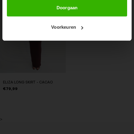
Abonneer
Doorgaan
Voorkeuren
ELIZA LONG SKIRT - CACAO
€79,99
>