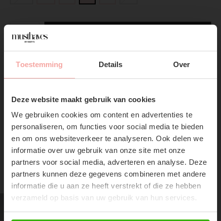
ADD TO CART
DIRECT BETALEN
Toestemming
Details
Over
SUBSCRIBE NOW & GET
10% OFF YOUR FIRST
Gratis verzending
Vanaf €75,-
Deze website maakt gebruik van cookies
ORDER!
Vandaag verzonden?
Je hebt nog
13 : 10 :
08
We gebruiken cookies om content en advertenties te
Don't miss out on our trendy new drops or exclusive
personaliseren, om functies voor social media te bieden
discounts
en om ons websiteverkeer te analyseren. Ook delen we
informatie over uw gebruik van onze site met onze
partners voor social media, adverteren en analyse. Deze
partners kunnen deze gegevens combineren met andere
RECENTE ARTIKELEN
informatie die u aan ze heeft verstrekt of die ze hebben
verzameld op basis van uw gebruik van hun services.