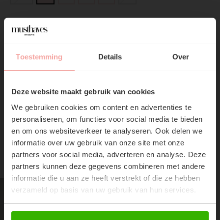
ADD TO CART
Toestemming
Details
Over
DIRECT BETALEN
SUBSCRIBE NOW & GET
10% OFF YOUR FIRST
Gratis verzending
Vanaf €75,-
Deze website maakt gebruik van cookies
ORDER!
We gebruiken cookies om content en advertenties te
Don't miss out on our trendy new drops or exclusive
personaliseren, om functies voor social media te bieden
discounts
en om ons websiteverkeer te analyseren. Ook delen we
informatie over uw gebruik van onze site met onze
partners voor social media, adverteren en analyse. Deze
RECENTE ARTIKELEN
partners kunnen deze gegevens combineren met andere
informatie die u aan ze heeft verstrekt of die ze hebben
verzameld op basis van uw gebruik van hun services.
Abonneer