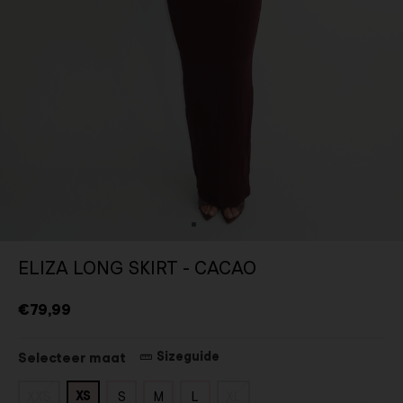
ELIZA LONG SKIRT - CACAO
€79,99
Sizeguide
Selecteer maat
XS
XXS
S
M
L
XL