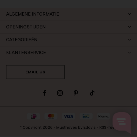
ALGEMENE INFORMATIE
OPENINGSTIJDEN
CATEGORIEËN
KLANTENSERVICE
EMAIL US
© Copyright
2026
-
Musthaves by Eddy's
-
RSS-feed