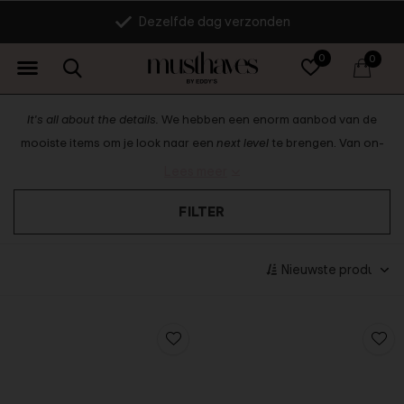
14 dagen retourrecht
0
0
It's all about the details.
We hebben een enorm aanbod van de
mooiste items om je look naar een
next level
te brengen. Van on-
trend zonnebrillen en statement sieraden tot opvallende riemen
Lees meer
en must-have hoeden. Voeg die extra touch toe aan je look met de
FILTER
Eddy's Musthaves accessoires.
Treat yourself babe!