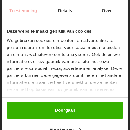
Toestemming
Details
Over
SUBSCRIBE NOW & GET
10% OFF YOUR FIRST
Deze website maakt gebruik van cookies
ORDER!
We gebruiken cookies om content en advertenties te
Don't miss out on our trendy new drops or exclusive
personaliseren, om functies voor social media te bieden
discounts
en om ons websiteverkeer te analyseren. Ook delen we
informatie over uw gebruik van onze site met onze
partners voor social media, adverteren en analyse. Deze
partners kunnen deze gegevens combineren met andere
informatie die u aan ze heeft verstrekt of die ze hebben
NANCE BAG - TAUPE
MEXX SUNNIE - ORANJE
verzameld op basis van uw gebruik van hun services.
€54,99
€14,99
Abonneer
Doorgaan
Voorkeuren