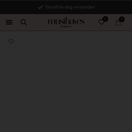
Dezelfde dag verzonden
0
0