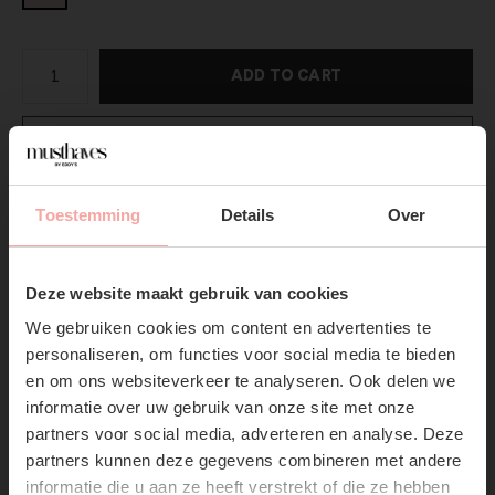
ADD TO CART
DIRECT BETALEN
Gratis verzending
Vanaf €75,-
Toestemming
Details
Over
Vandaag verzonden?
Je hebt nog
10 : 28 :
47
SUBSCRIBE NOW & GET
10% OFF YOUR FIRST
Productpagina
Deze website maakt gebruik van cookies
ORDER!
We gebruiken cookies om content en advertenties te
Don't miss out on our trendy new drops or exclusive
Verzenden & Retourneren
personaliseren, om functies voor social media te bieden
discounts
en om ons websiteverkeer te analyseren. Ook delen we
informatie over uw gebruik van onze site met onze
partners voor social media, adverteren en analyse. Deze
partners kunnen deze gegevens combineren met andere
informatie die u aan ze heeft verstrekt of die ze hebben