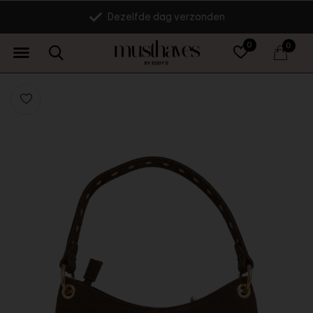
Dezelfde dag verzonden
0
0