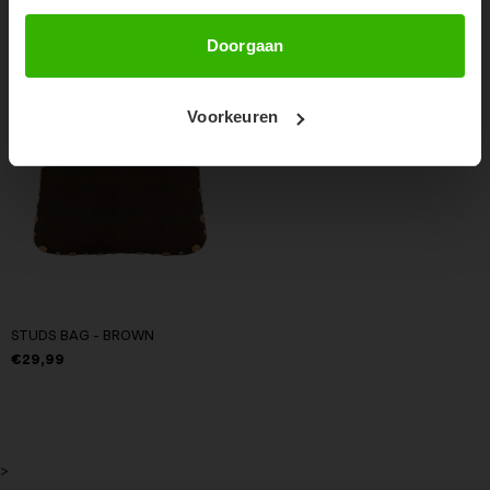
Abonneer
Doorgaan
Voorkeuren
STUDS BAG - BROWN
€29,99
>