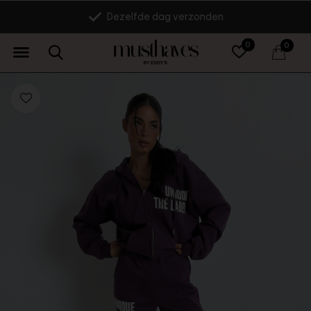
14 dagen retourrecht
0
0