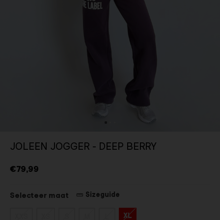
JOLEEN JOGGER - DEEP BERRY
€79,99
Sizeguide
Selecteer maat
XL
XXS
XS
S
M
L