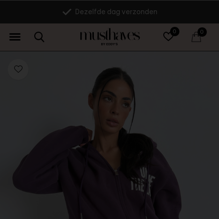
Dezelfde dag verzonden
0
0