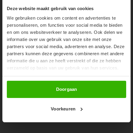
SHOP THE LOOK
10% OFF YOUR FIRST
Deze website maakt gebruik van cookies
ORDER!
We gebruiken cookies om content en advertenties te
Don't miss out on our trendy new drops or exclusive
personaliseren, om functies voor social media te bieden
discounts
en om ons websiteverkeer te analyseren. Ook delen we
informatie over uw gebruik van onze site met onze
partners voor social media, adverteren en analyse. Deze
partners kunnen deze gegevens combineren met andere
informatie die u aan ze heeft verstrekt of die ze hebben
verzameld op basis van uw gebruik van hun services.
Abonneer
Doorgaan
JOLEEN JOGGER - DEEP BERRY
Voorkeuren
€79,99