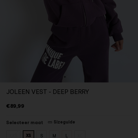
JOLEEN VEST - DEEP BERRY
€89,99
Sizeguide
Selecteer maat
XS
XXS
S
M
L
XL