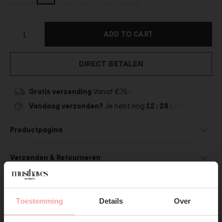
ADD TO CART
DIRECT BETALEN
Gratis verzending
Vanaf €75,-
Vandaag verzonden?
Je hebt nog
12 : 28 :
44
Productpagina
Verzenden & Retourneren
Toestemming
Details
Over
SUBSCRIBE NOW & GET