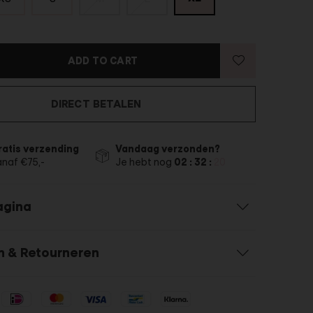
ADD TO CART
DIRECT BETALEN
ratis verzending
Vandaag verzonden?
anaf €75,-
Je hebt nog
02 : 32 :
19
agina
n & Retourneren