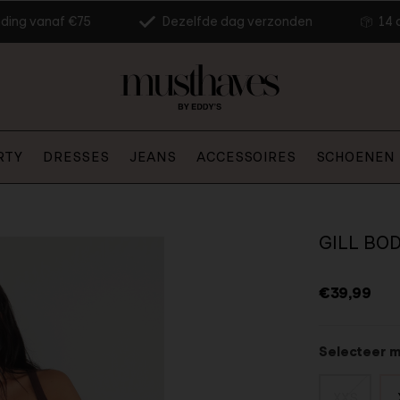
nding vanaf €75
Dezelfde dag verzonden
14 
RTY
DRESSES
JEANS
ACCESSOIRES
SCHOENEN
GILL BOD
€39,99
Selecteer 
XXS