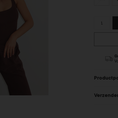
G
V
Productp
Verzende