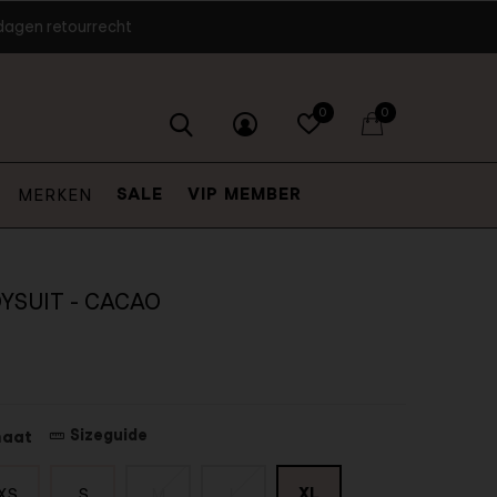
dagen retourrecht
0
0
SALE
VIP MEMBER
MERKEN
YSUIT - CACAO
Sizeguide
maat
XL
XS
S
M
L