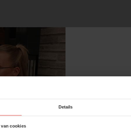
RECENTE ARTIKELEN
SUBSCRIBE 
Details
OFF YOUR FI
Don't miss out on our tr
 van cookies
discounts