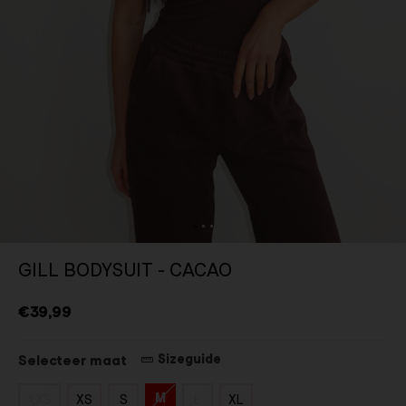
GILL BODYSUIT - CACAO
€39,99
Sizeguide
Selecteer maat
M
XXS
XS
S
L
XL