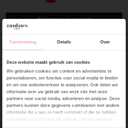
Mail wanneer op voorraad
Gratis verzending
Vanaf €75,-
Toestemming
Details
Over
Productpagina
SUBSCRIBE NOW & GET
10% OFF YOUR FIRST
Deze website maakt gebruik van cookies
Verzenden & Retourneren
ORDER!
We gebruiken cookies om content en advertenties te
Don't miss out on our trendy new drops or exclusive
personaliseren, om functies voor social media te bieden
discounts
en om ons websiteverkeer te analyseren. Ook delen we
informatie over uw gebruik van onze site met onze
partners voor social media, adverteren en analyse. Deze
partners kunnen deze gegevens combineren met andere
RECENTE ARTIKELEN
informatie die u aan ze heeft verstrekt of die ze hebben
verzameld op basis van uw gebruik van hun services.