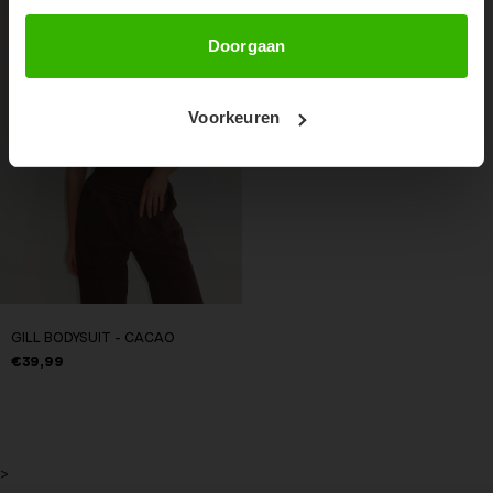
Abonneer
Doorgaan
Voorkeuren
GILL BODYSUIT - CACAO
€39,99
>