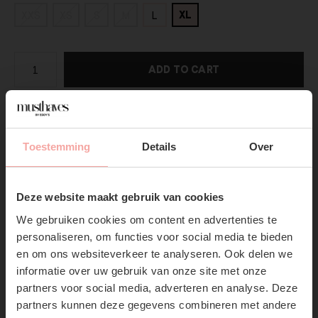
XL
XXS
XS
S
M
L
ADD TO CART
DIRECT BETALEN
Toestemming
Details
Over
Gratis verzending
Vanaf €75,-
SUBSCRIBE NOW & GET
10% OFF YOUR FIRST
Productpagina
Deze website maakt gebruik van cookies
ORDER!
We gebruiken cookies om content en advertenties te
Verzenden & Retourneren
Don't miss out on our trendy new drops or exclusive
personaliseren, om functies voor social media te bieden
discounts
en om ons websiteverkeer te analyseren. Ook delen we
informatie over uw gebruik van onze site met onze
partners voor social media, adverteren en analyse. Deze
partners kunnen deze gegevens combineren met andere