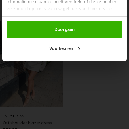
informatie die u aan ze heeft verstrekt of die ze hebben
verzameld op basis van uw gebruik van hun services.
RECENTE ARTIKELEN
Abonneer
Doorgaan
Voorkeuren
EMILY DRESS
Off shoulder blazer dress