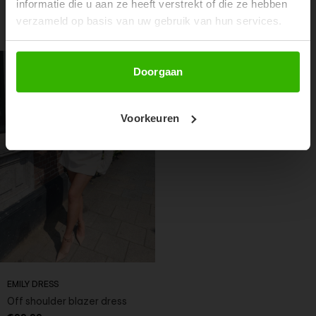
informatie die u aan ze heeft verstrekt of die ze hebben
verzameld op basis van uw gebruik van hun services.
RECENTE ARTIKELEN
Abonneer
Doorgaan
Voorkeuren
EMILY DRESS
Off shoulder blazer dress