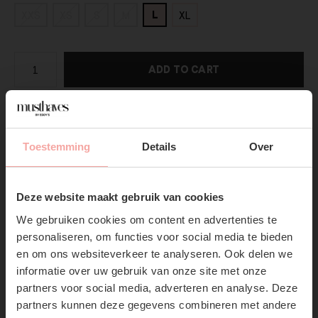
L
XXS
XS
S
M
XL
ADD TO CART
DIRECT BETALEN
Toestemming
Details
Over
Gratis verzending
Vanaf €75,-
SUBSCRIBE NOW & GET
10% OFF YOUR FIRST
Productpagina
Deze website maakt gebruik van cookies
ORDER!
We gebruiken cookies om content en advertenties te
Verzenden & Retourneren
Don't miss out on our trendy new drops or exclusive
personaliseren, om functies voor social media te bieden
discounts
en om ons websiteverkeer te analyseren. Ook delen we
informatie over uw gebruik van onze site met onze
partners voor social media, adverteren en analyse. Deze
partners kunnen deze gegevens combineren met andere