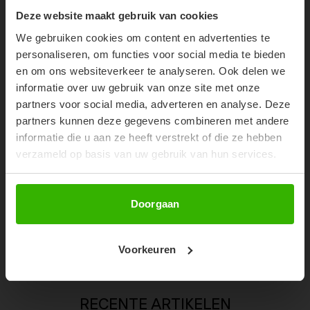
10% OFF YOUR FIRST
Deze website maakt gebruik van cookies
ORDER!
We gebruiken cookies om content en advertenties te
Don't miss out on our trendy new drops or exclusive
personaliseren, om functies voor social media te bieden
discounts
en om ons websiteverkeer te analyseren. Ook delen we
informatie over uw gebruik van onze site met onze
partners voor social media, adverteren en analyse. Deze
partners kunnen deze gegevens combineren met andere
informatie die u aan ze heeft verstrekt of die ze hebben
verzameld op basis van uw gebruik van hun services.
Abonneer
Doorgaan
NENA PANTS - DEEP DARK NAVY
€59,99
Voorkeuren
RECENTE ARTIKELEN