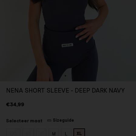
NENA SHORT SLEEVE - DEEP DARK NAVY
€34,99
Sizeguide
Selecteer maat
XL
XXS
XS
S
M
L