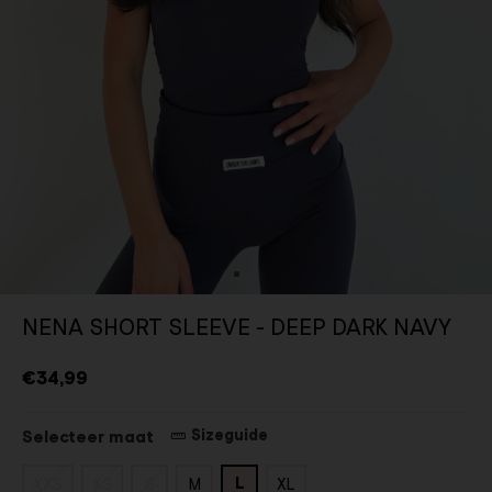
NENA SHORT SLEEVE - DEEP DARK NAVY
€34,99
Sizeguide
Selecteer maat
L
XXS
XS
S
M
XL