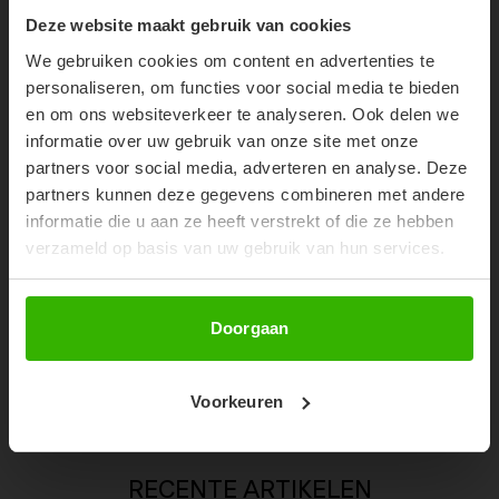
10% OFF YOUR FIRST
Deze website maakt gebruik van cookies
ORDER!
We gebruiken cookies om content en advertenties te
Don't miss out on our trendy new drops or exclusive
personaliseren, om functies voor social media te bieden
discounts
en om ons websiteverkeer te analyseren. Ook delen we
informatie over uw gebruik van onze site met onze
partners voor social media, adverteren en analyse. Deze
partners kunnen deze gegevens combineren met andere
informatie die u aan ze heeft verstrekt of die ze hebben
verzameld op basis van uw gebruik van hun services.
Abonneer
Doorgaan
NENA PANTS - DEEP DARK NAVY
€59,99
Voorkeuren
RECENTE ARTIKELEN