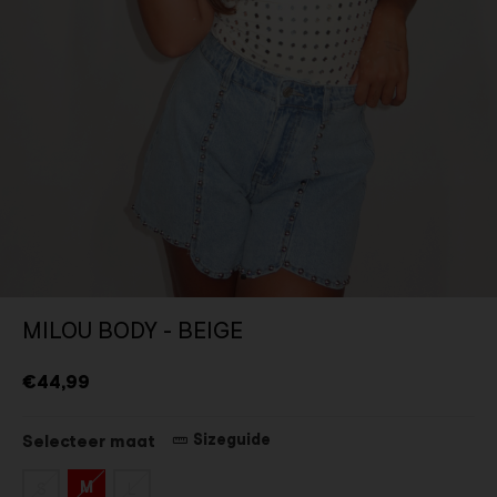
MILOU BODY - BEIGE
€44,99
Sizeguide
Selecteer maat
M
S
L