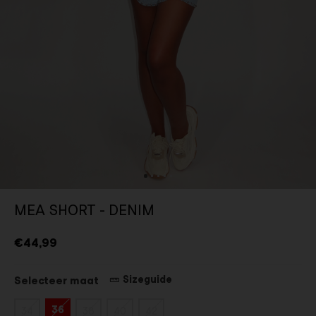
MEA SHORT - DENIM
€44,99
Sizeguide
Selecteer maat
36
34
38
40
42