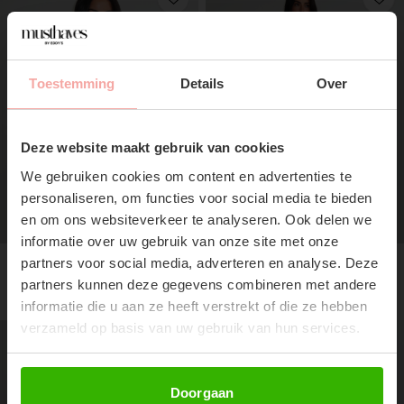
Toestemming
Details
Over
SUBSCRIBE NOW & GET
10% OFF YOUR FIRST
Deze website maakt gebruik van cookies
ORDER!
We gebruiken cookies om content en advertenties te
Don't miss out on our trendy new drops or exclusive
personaliseren, om functies voor social media te bieden
discounts
en om ons websiteverkeer te analyseren. Ook delen we
informatie over uw gebruik van onze site met onze
partners voor social media, adverteren en analyse. Deze
ROSIE BLOUSE - PS TAUPE
ROSIE PANTS - PS TAUPE
partners kunnen deze gegevens combineren met andere
€89,99
€79,99
informatie die u aan ze heeft verstrekt of die ze hebben
verzameld op basis van uw gebruik van hun services.
Abonneer
Doorgaan