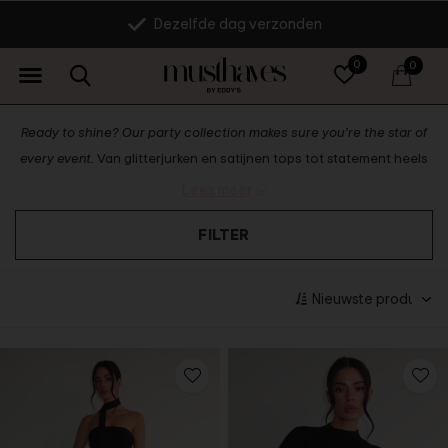
14 dagen retourrecht
0
0
Ready to shine? Our party collection makes sure you’re the star of
every event.
Van glitterjurken en satijnen tops tot statement heels
en sparkling accessoires – alles om jouw look compleet te maken.
Lees meer
Trendy, opvallend en altijd stijlvol, perfect voor een night out.
FILTER
Ready to have all eyes on you? Scroll now and let's shop!