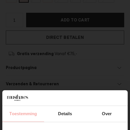
ADD TO CART
DIRECT BETALEN
Gratis verzending
Vanaf €75,-
Productpagina
Verzenden & Retourneren
Toestemming
Details
Over
SUBSCRIBE NOW & GET
SHOP THE LOOK