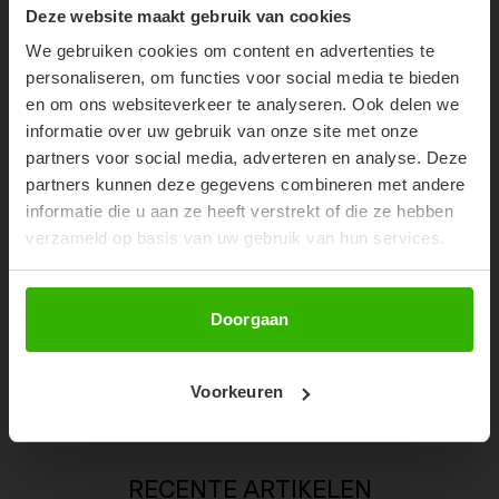
10% OFF YOUR FIRST
Deze website maakt gebruik van cookies
ORDER!
We gebruiken cookies om content en advertenties te
Don't miss out on our trendy new drops or exclusive
personaliseren, om functies voor social media te bieden
discounts
en om ons websiteverkeer te analyseren. Ook delen we
informatie over uw gebruik van onze site met onze
partners voor social media, adverteren en analyse. Deze
partners kunnen deze gegevens combineren met andere
informatie die u aan ze heeft verstrekt of die ze hebben
verzameld op basis van uw gebruik van hun services.
Abonneer
Doorgaan
ROSIE BLOUSE - PS TAUPE
Voorkeuren
€89,99
RECENTE ARTIKELEN