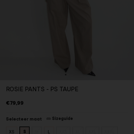
ROSIE PANTS - PS TAUPE
€79,99
Sizeguide
Selecteer maat
S
XS
M
L
XXS
XL
XXL
XXXL