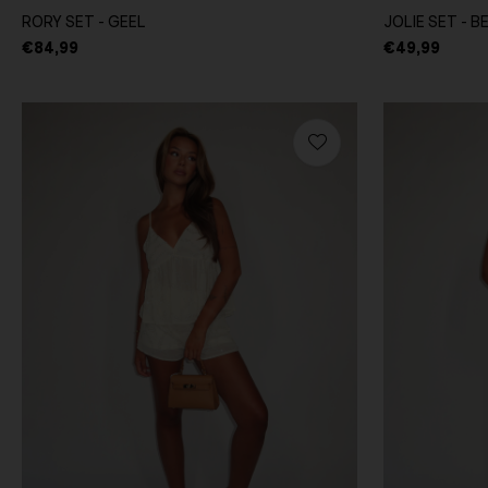
RORY SET - GEEL
JOLIE SET - B
€84,99
€49,99
Sneakers
Loafers
Slippers