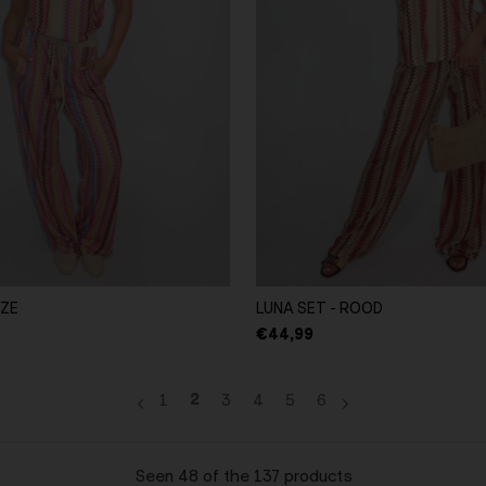
OZE
LUNA SET - ROOD
€44,99
2
1
3
4
5
6
Seen 48 of the 137 products