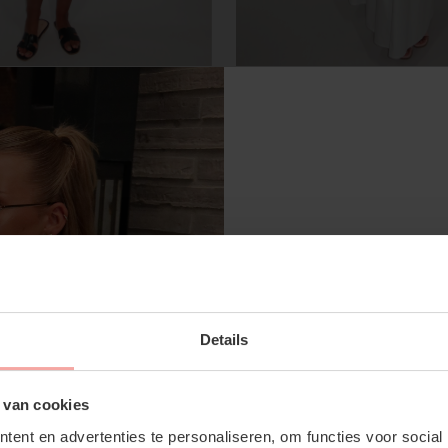
 ZWART
LIEK SET - WIT
€49,99
SUBSCRIBE 
Details
OFF YOUR FI
Don't miss out on our tr
 van cookies
discounts
ent en advertenties te personaliseren, om functies voor social