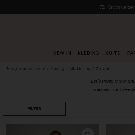
Gratis verze
Gilets
Bodysuits
Jassen
NEW IN
KLEDING
SUITS
PA
Jeans
Broeken
Shorts
Terug naar overzicht
Kleding
Alle kleding
Co-ords
uses
Jumpsuits
Let's make a statem
seizoen. De tweedel
Denim
Party
FILTER