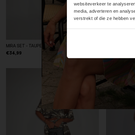
websiteverkeer te analyseren
media, adverteren en analys
verstrekt of die ze hebben v
MIRA SET - TAUPE
MIRA SET - R
€34,99
€34,99