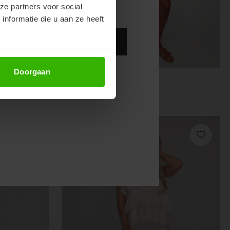
ze partners voor social
nformatie die u aan ze heeft
Abonneer
Doorgaan
MIRA SET - ZWART
€34,99