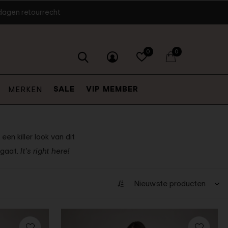
dagen retourrecht
0
0
SALE
VIP MEMBER
MERKEN
en killer look van dit
 gaat.
It's right here!