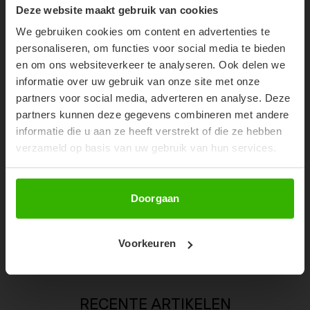
10% OFF YOUR FIRST
Deze website maakt gebruik van cookies
ORDER!
We gebruiken cookies om content en advertenties te
Don't miss out on our trendy new drops or exclusive
personaliseren, om functies voor social media te bieden
discounts
en om ons websiteverkeer te analyseren. Ook delen we
informatie over uw gebruik van onze site met onze
partners voor social media, adverteren en analyse. Deze
partners kunnen deze gegevens combineren met andere
informatie die u aan ze heeft verstrekt of die ze hebben
verzameld op basis van uw gebruik van hun services.
Abonneer
Doorgaan
ROSIE PANTS - BLACK
Voorkeuren
€79,99
RECENTE ARTIKELEN