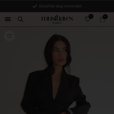
Dezelfde dag verzonden
0
0