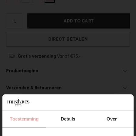
ADD TO CART
DIRECT BETALEN
Gratis verzending
Vanaf €75,-
Productpagina
Verzenden & Retourneren
Toestemming
Details
Over
SUBSCRIBE NOW & GET
SHOP THE LOOK