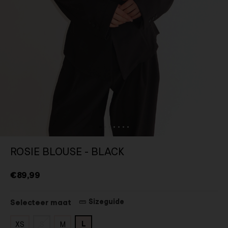
ROSIE BLOUSE - BLACK
€89,99
Sizeguide
Selecteer maat
L
XS
S
M