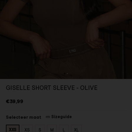
GISELLE SHORT SLEEVE - OLIVE
€39,99
Sizeguide
Selecteer maat
XXS
XS
S
M
L
XL