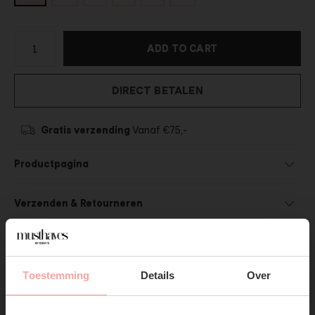
ADD TO CART
DIRECT BETALEN
Gratis verzending
Vanaf €75,-
Productpagina
Verzenden & Retourneren
Toestemming
Details
Over
SUBSCRIBE NOW & GET
SHOP THE LOOK