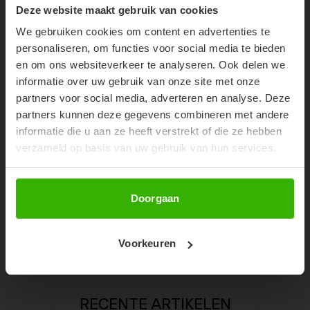
10% OFF YOUR FIRST
Deze website maakt gebruik van cookies
ORDER!
We gebruiken cookies om content en advertenties te
Don't miss out on our trendy new drops or exclusive
personaliseren, om functies voor social media te bieden
discounts
en om ons websiteverkeer te analyseren. Ook delen we
informatie over uw gebruik van onze site met onze
partners voor social media, adverteren en analyse. Deze
partners kunnen deze gegevens combineren met andere
informatie die u aan ze heeft verstrekt of die ze hebben
verzameld op basis van uw gebruik van hun services.
Abonneer
Doorgaan
GIGI SHORT - OLIVE
Voorkeuren
€59,99
RECENTE ARTIKELEN