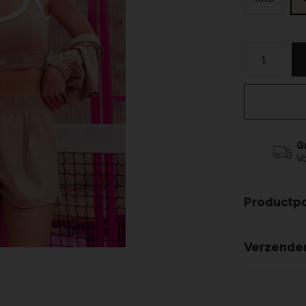
G
V
Productp
Verzende