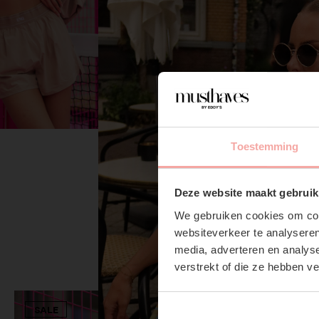
GIGI JACKET - SANDY
Toestemming
€55,99
€79,99
Deze website maakt gebruik
We gebruiken cookies om cont
websiteverkeer te analyseren
media, adverteren en analys
verstrekt of die ze hebben v
SALE