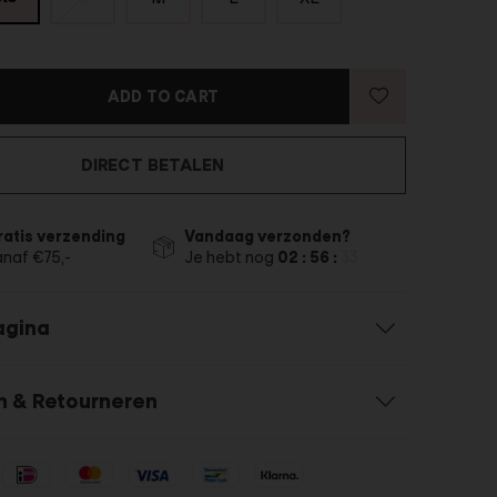
ADD TO CART
DIRECT BETALEN
ratis verzending
Vandaag verzonden?
anaf €75,-
Je hebt nog
02 : 56 :
32
agina
n & Retourneren