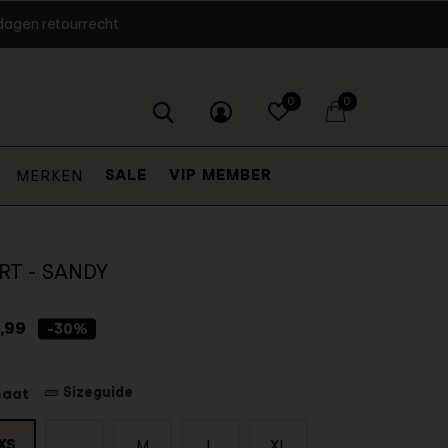
dagen retourrecht
0
0
SALE
VIP MEMBER
MERKEN
RT - SANDY
,99
-30%
Sizeguide
maat
XS
S
M
L
XL