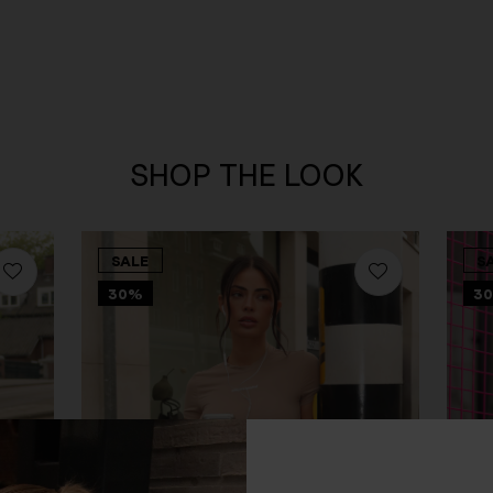
SHOP THE LOOK
SALE
S
30%
3