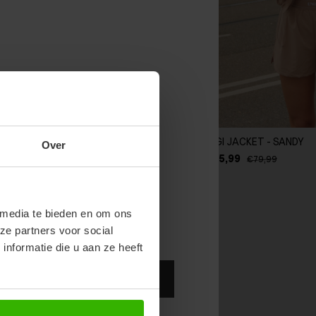
NOW & GET 10%
TOP - SANDY
GIGI JACKET - SANDY
Over
RST ORDER!
99
€55,99
€39,99
€79,99
endy new drops or exclusive
 media te bieden en om ons
ze partners voor social
nformatie die u aan ze heeft
Abonneer