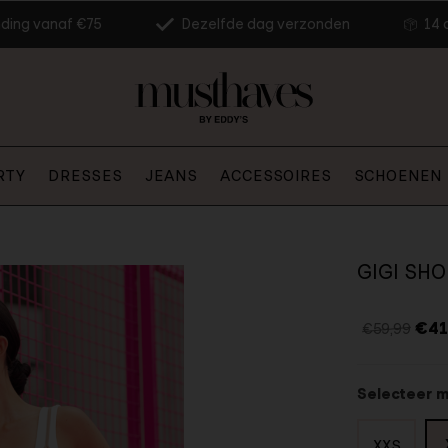
nding vanaf €75
Dezelfde dag verzonden
14 
RTY
DRESSES
JEANS
ACCESSOIRES
SCHOENEN
GIGI SHO
€41
€59,99
Selecteer 
XXS