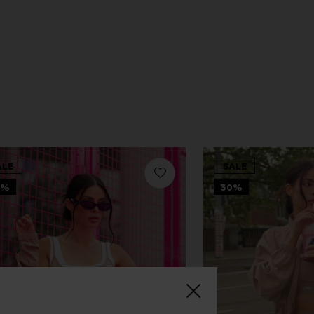
ALE
SALE
0%
30%