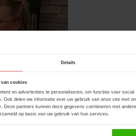
SUBSCRIBE 
GISELLE SHORT SLEEVE - SANDY
GIGI 
Details
OFF YOUR FI
€27,99
€27,
€39,99
Don't miss out on our tr
 van cookies
discounts
ent en advertenties te personaliseren, om functies voor social
. Ook delen we informatie over uw gebruik van onze site met on
RECENTE ARTIKELEN
e. Deze partners kunnen deze gegevens combineren met andere i
erzameld op basis van uw gebruik van hun services.