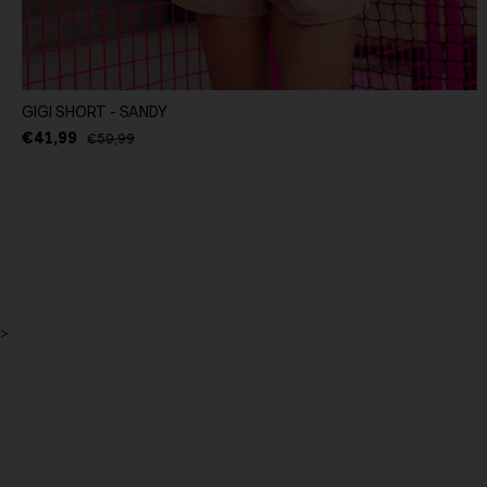
GIGI SHORT - SANDY
€41,99
€59,99
>