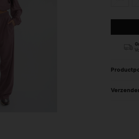
G
V
Productp
Verzende