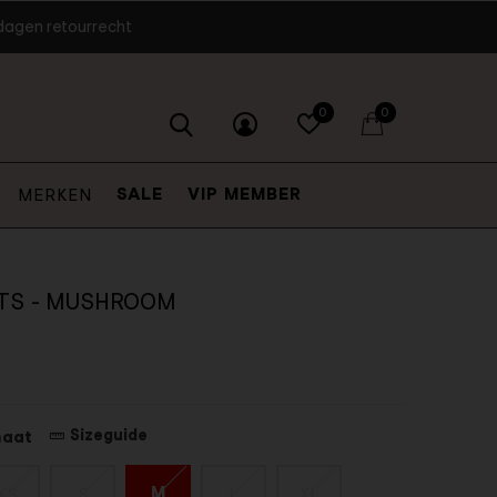
dagen retourrecht
0
0
SALE
VIP MEMBER
MERKEN
NTS - MUSHROOM
Sizeguide
maat
M
XS
S
L
XL