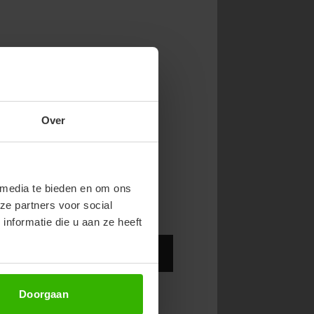
NOW & GET 10%
Over
RST ORDER!
endy new drops or exclusive
 media te bieden en om ons
ze partners voor social
nformatie die u aan ze heeft
Abonneer
Doorgaan