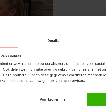
GIGI JACKET - MUSHROOM
€79,99
SUBSCRIBE 
Details
OFF YOUR FI
Don't miss out on our tr
 van cookies
discounts
ent en advertenties te personaliseren, om functies voor social
RECENTE ARTIKELEN
. Ook delen we informatie over uw gebruik van onze site met on
e. Deze partners kunnen deze gegevens combineren met andere i
erzameld op basis van uw gebruik van hun services.
Voorkeuren