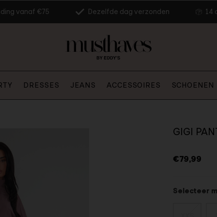
nding vanaf €75
Dezelfde dag verzonden
14 
RTY
DRESSES
JEANS
ACCESSOIRES
SCHOENEN
GIGI PA
€79,99
Selecteer 
XXS