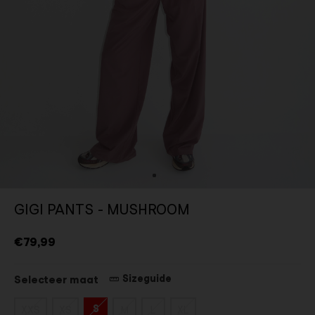
GIGI PANTS - MUSHROOM
€79,99
Sizeguide
Selecteer maat
S
XXS
XS
M
L
XL