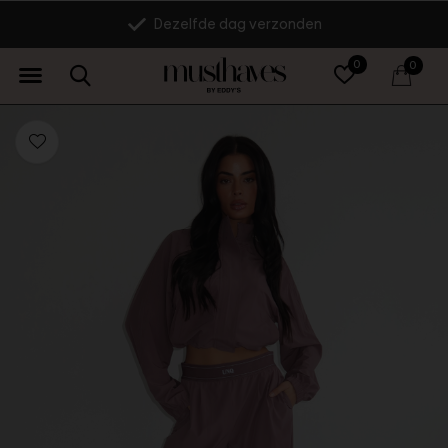
Dezelfde dag verzonden
0
0