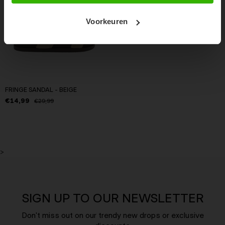
Voorkeuren
FRINGE SANDAL - BEIGE
€14,99
€29,99
>
SIGN UP TO OUR NEWSLETTER
Don't miss out on our trendy new drops or exclusive