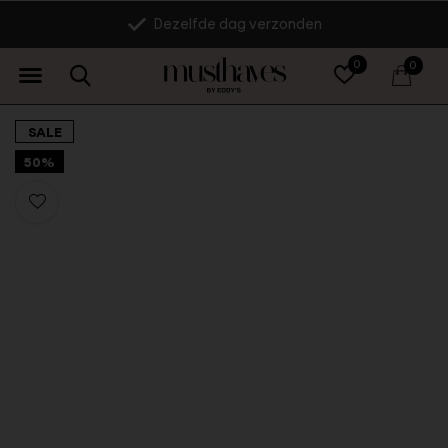
Dezelfde dag verzonden
0
0
SALE
50%