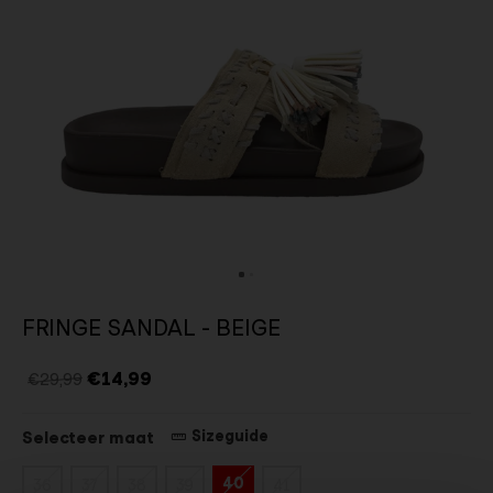
FRINGE SANDAL - BEIGE
€14,99
€29,99
Sizeguide
Selecteer maat
40
36
37
38
39
41