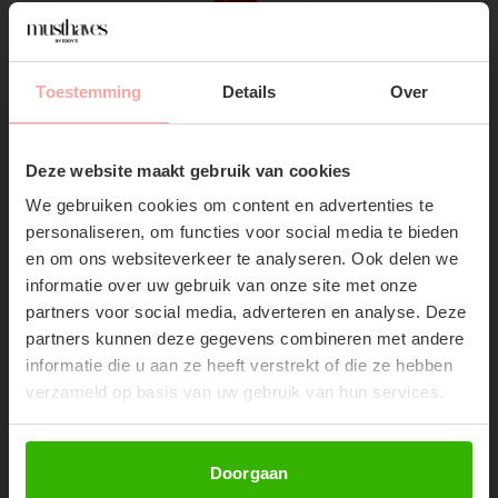
Mail wanneer op voorraad
Toestemming
Details
Over
SUBSCRIBE NOW & GET
Gratis verzending
Vanaf €75,-
10% OFF YOUR FIRST
Deze website maakt gebruik van cookies
ORDER!
We gebruiken cookies om content en advertenties te
Don't miss out on our trendy new drops or exclusive
personaliseren, om functies voor social media te bieden
discounts
en om ons websiteverkeer te analyseren. Ook delen we
informatie over uw gebruik van onze site met onze
RECENTE ARTIKELEN
partners voor social media, adverteren en analyse. Deze
partners kunnen deze gegevens combineren met andere
50%
informatie die u aan ze heeft verstrekt of die ze hebben
verzameld op basis van uw gebruik van hun services.
Abonneer
Doorgaan