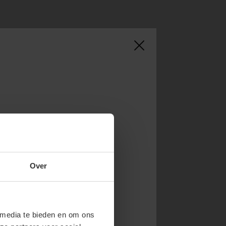
NOW & GET 10%
Over
RST ORDER!
endy new drops or exclusive
 media te bieden en om ons