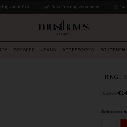
nding vanaf €75
Dezelfde dag verzonden
14 
RTY
DRESSES
JEANS
ACCESSOIRES
SCHOENEN
FRINGE S
€14
€29,99
Selecteer 
36