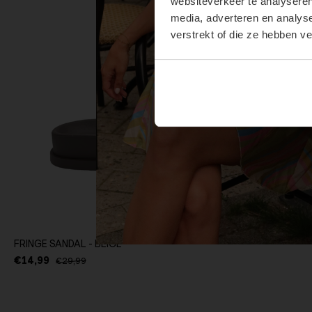
websiteverkeer te analyseren
media, adverteren en analys
verstrekt of die ze hebben v
FRINGE SANDAL - BEIGE
€14,99
€29,99