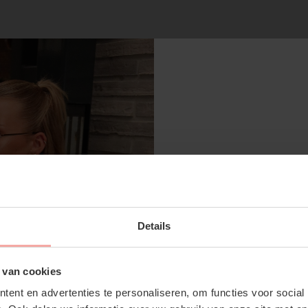
RECENTE ARTIKELEN
SUBSCRIBE 
Details
OFF YOUR FI
Don't miss out on our tr
 van cookies
discounts
ent en advertenties te personaliseren, om functies voor social