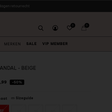
dagen retourrecht
0
0
SALE
VIP MEMBER
MERKEN
ANDAL - BEIGE
,99
-50%
Sizeguide
maat
37
38
39
40
41