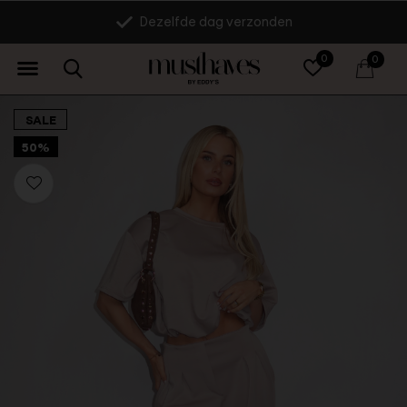
Dezelfde dag verzonden
0
0
SALE
50%