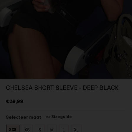
CHELSEA SHORT SLEEVE - DEEP BLACK
€39,99
Sizeguide
Selecteer maat
XXS
XS
S
M
L
XL