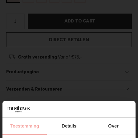
ADD TO CART
DIRECT BETALEN
Gratis verzending
Vanaf €75,-
Productpagina
Verzenden & Retourneren
Toestemming
Details
Over
SHOP THE LOOK
SUBSCRIBE NOW & GET