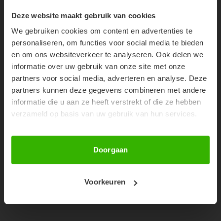
10% OFF YOUR FIRST
Deze website maakt gebruik van cookies
ORDER!
We gebruiken cookies om content en advertenties te
Don't miss out on our trendy new drops or exclusive
personaliseren, om functies voor social media te bieden
discounts
en om ons websiteverkeer te analyseren. Ook delen we
informatie over uw gebruik van onze site met onze
partners voor social media, adverteren en analyse. Deze
partners kunnen deze gegevens combineren met andere
informatie die u aan ze heeft verstrekt of die ze hebben
verzameld op basis van uw gebruik van hun services.
Abonneer
Doorgaan
UNIQUE THE LABEL GIGI SHORT -
DEEP BLACK
Voorkeuren
€59,99