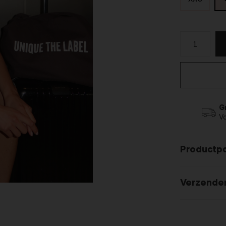
G
V
Productp
Verzende