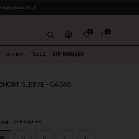
dagen retourrecht
0
0
SALE
VIP MEMBER
MERKEN
 SHORT SLEEVE - CACAO
Sizeguide
maat
XS
S
M
L
XL