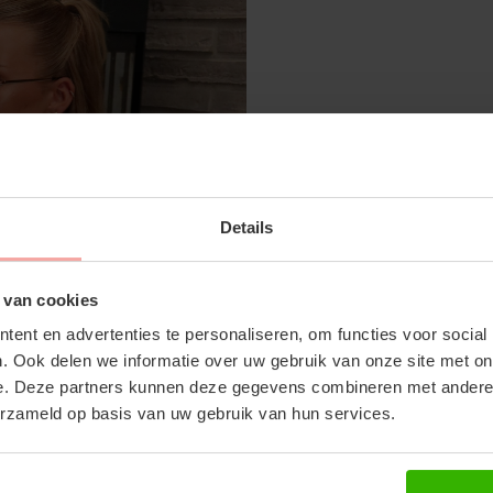
SUBSCRIBE 
GIGI SHORT - CACAO
Details
OFF YOUR FI
€59,99
Don't miss out on our tr
 van cookies
discounts
ent en advertenties te personaliseren, om functies voor social
. Ook delen we informatie over uw gebruik van onze site met on
RECENTE ARTIKELEN
e. Deze partners kunnen deze gegevens combineren met andere i
erzameld op basis van uw gebruik van hun services.