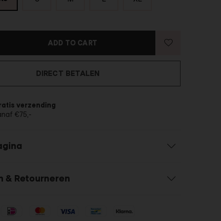
ADD TO CART
DIRECT BETALEN
ratis verzending
anaf €75,-
agina
n & Retourneren