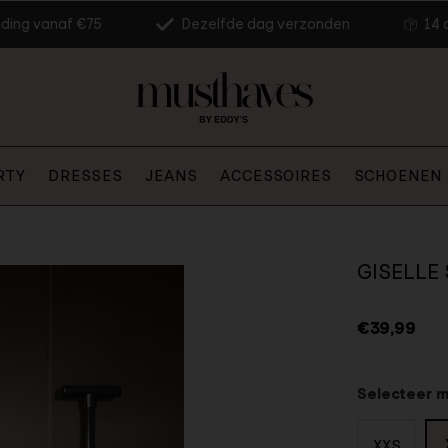
nding vanaf €75
Dezelfde dag verzonden
14 
RTY
DRESSES
JEANS
ACCESSOIRES
SCHOENEN
GISELLE
€39,99
Selecteer 
XXS