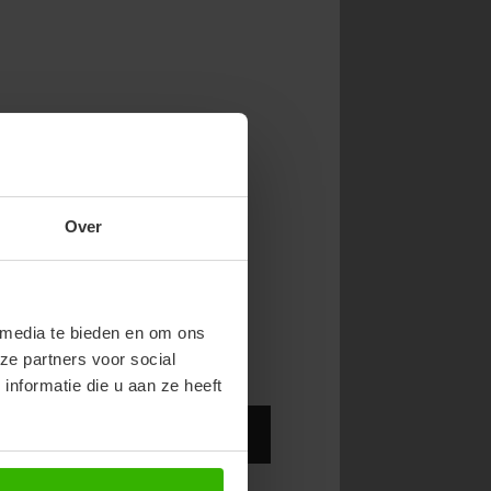
NOW & GET 10%
Over
RST ORDER!
endy new drops or exclusive
 media te bieden en om ons
ze partners voor social
nformatie die u aan ze heeft
Abonneer