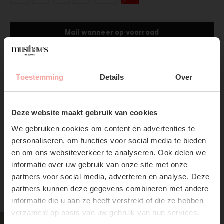
Mail wanneer op voorraad
Gratis verzending
Vanaf €75,-
Toestemming
Details
Over
Productpagina
SUBSCRIBE NOW & GET
10% OFF YOUR FIRST
Verzenden & Retourneren
Deze website maakt gebruik van cookies
ORDER!
We gebruiken cookies om content en advertenties te
Don't miss out on our trendy new drops or exclusive
personaliseren, om functies voor social media te bieden
discounts
en om ons websiteverkeer te analyseren. Ook delen we
informatie over uw gebruik van onze site met onze
partners voor social media, adverteren en analyse. Deze
partners kunnen deze gegevens combineren met andere
RECENTE ARTIKELEN
informatie die u aan ze heeft verstrekt of die ze hebben
verzameld op basis van uw gebruik van hun services.