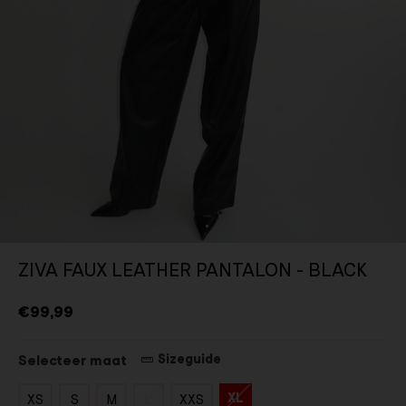
ZIVA FAUX LEATHER PANTALON - BLACK
€99,99
Sizeguide
Selecteer maat
XL
XS
S
M
L
XXS