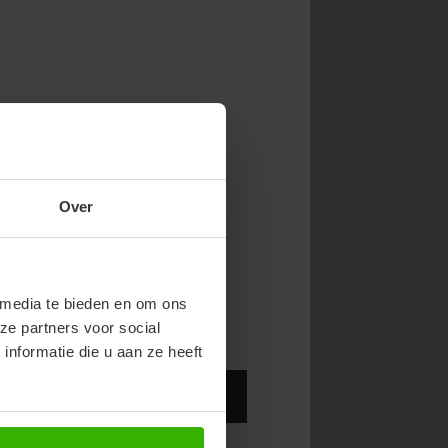
NOW & GET 10%
Over
RST ORDER!
endy new drops or exclusive
 media te bieden en om ons
ze partners voor social
nformatie die u aan ze heeft
Abonneer