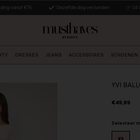
nding vanaf €75
Dezelfde dag verzonden
14 
RTY
DRESSES
JEANS
ACCESSOIRES
SCHOENEN
YVI BAL
€49,99
Selecteer 
XS