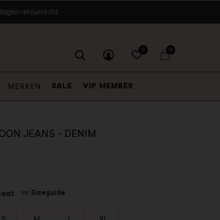
dagen retourrecht
0
0
SALE
VIP MEMBER
MERKEN
LOON JEANS - DENIM
Sizeguide
maat
S
M
L
XL