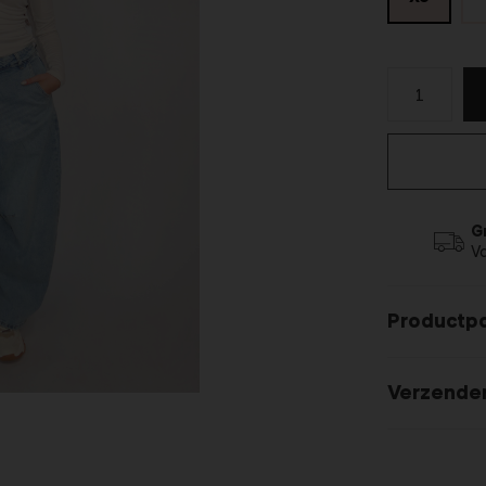
G
V
Productp
Verzende