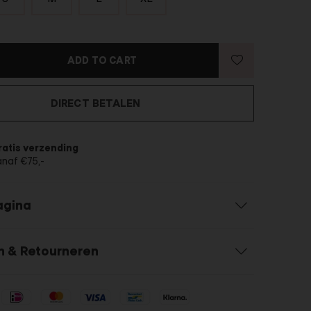
ADD TO CART
DIRECT BETALEN
ratis verzending
anaf €75,-
agina
n & Retourneren