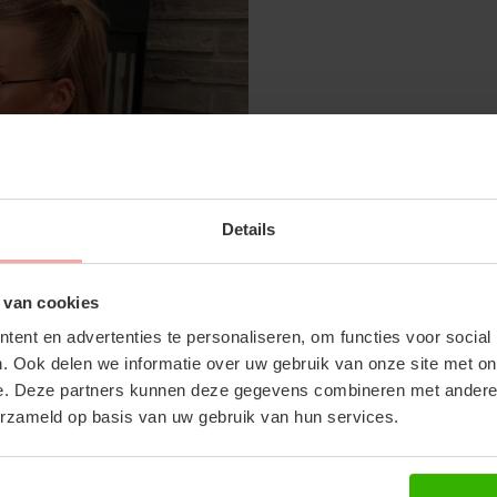
SUBSCRIBE 
ALICIA TOP - GREIGE
Details
OFF YOUR FI
€14,99
€29,99
Don't miss out on our tr
 van cookies
discounts
ent en advertenties te personaliseren, om functies voor social
. Ook delen we informatie over uw gebruik van onze site met on
RECENTE ARTIKELEN
e. Deze partners kunnen deze gegevens combineren met andere i
erzameld op basis van uw gebruik van hun services.