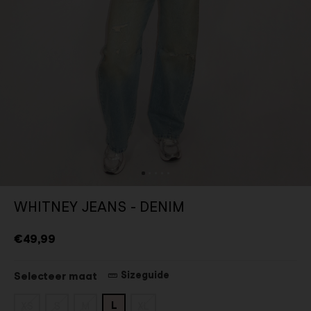
WHITNEY JEANS - DENIM
€49,99
Sizeguide
Selecteer maat
L
XS
S
M
XL