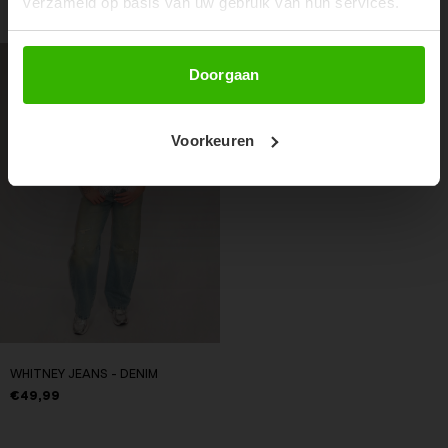
verzameld op basis van uw gebruik van hun services.
RECENTE ARTIKELEN
Abonneer
Doorgaan
Voorkeuren
WHITNEY JEANS - DENIM
€49,99