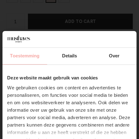
ADD TO CART
DIRECT BETALEN
Toestemming
Details
Over
Gratis verzending
Vanaf €75,-
SUBSCRIBE NOW & GET
10% OFF YOUR FIRST
Productpagina
Deze website maakt gebruik van cookies
ORDER!
We gebruiken cookies om content en advertenties te
Verzenden & Retourneren
Don't miss out on our trendy new drops or exclusive
personaliseren, om functies voor social media te bieden
discounts
en om ons websiteverkeer te analyseren. Ook delen we
informatie over uw gebruik van onze site met onze
partners voor social media, adverteren en analyse. Deze
partners kunnen deze gegevens combineren met andere
informatie die u aan ze heeft verstrekt of die ze hebben