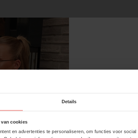
RECENTE ARTIKELEN
SUBSCRIBE 
Details
OFF YOUR FI
Don't miss out on our tr
 van cookies
discounts
ent en advertenties te personaliseren, om functies voor social