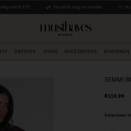
nding vanaf €75
Dezelfde dag verzonden
14 
RTY
DRESSES
JEANS
ACCESSOIRES
SCHOENEN
SEMMI B
€119,99
Selecteer 
XS