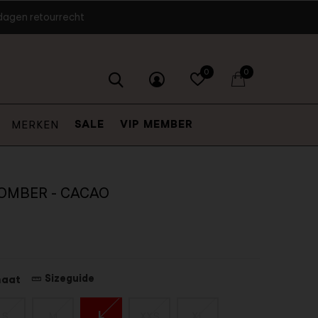
dagen retourrecht
0
0
SALE
VIP MEMBER
MERKEN
OMBER - CACAO
Sizeguide
maat
L
S
M
XXS
XL