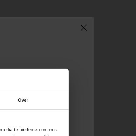
NOW & GET 10%
Over
RST ORDER!
endy new drops or exclusive
 media te bieden en om ons