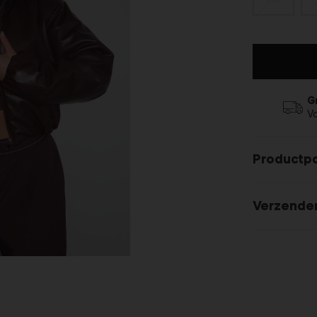
G
V
Productp
Verzende