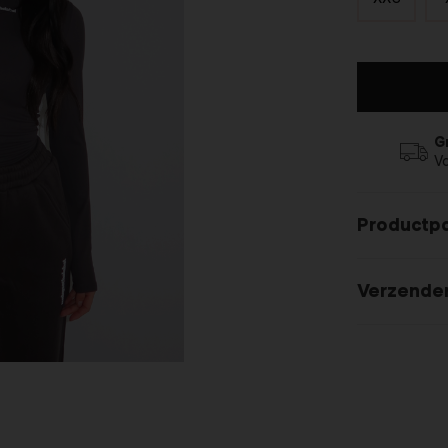
G
V
Productp
Verzende