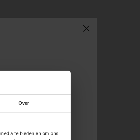
NOW & GET 10%
Over
RST ORDER!
endy new drops or exclusive
 media te bieden en om ons