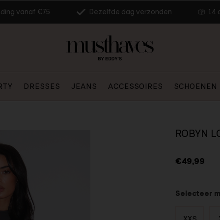
nding vanaf €75
Dezelfde dag verzonden
14 
RTY
DRESSES
JEANS
ACCESSOIRES
SCHOENEN
ROBYN L
€49,99
Selecteer 
XXS