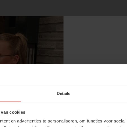
RECENTE ARTIKELEN
SUBSCRIBE 
Details
OFF YOUR FI
Don't miss out on our tr
 van cookies
discounts
ent en advertenties te personaliseren, om functies voor social