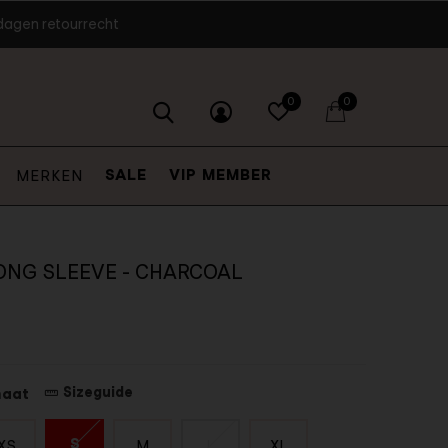
dagen retourrecht
0
0
SALE
VIP MEMBER
MERKEN
ONG SLEEVE - CHARCOAL
Sizeguide
maat
S
XS
M
L
XL