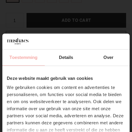
ADD TO CART
DIRECT BETALEN
Gratis verzending
Vanaf €75,-
Toestemming
Details
Over
Vandaag verzonden?
Je hebt nog
10 : 29 :
30
SUBSCRIBE NOW & GET
10% OFF YOUR FIRST
Productpagina
Deze website maakt gebruik van cookies
ORDER!
We gebruiken cookies om content en advertenties te
Don't miss out on our trendy new drops or exclusive
Verzenden & Retourneren
personaliseren, om functies voor social media te bieden
discounts
en om ons websiteverkeer te analyseren. Ook delen we
informatie over uw gebruik van onze site met onze
partners voor social media, adverteren en analyse. Deze
partners kunnen deze gegevens combineren met andere
informatie die u aan ze heeft verstrekt of die ze hebben