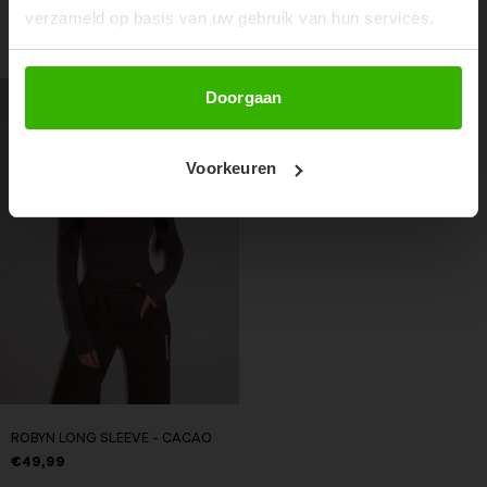
verzameld op basis van uw gebruik van hun services.
RECENTE ARTIKELEN
Abonneer
Doorgaan
Voorkeuren
ROBYN LONG SLEEVE - CACAO
€49,99