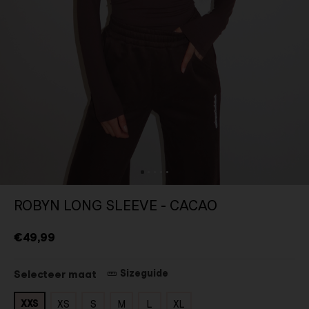
ROBYN LONG SLEEVE - CACAO
€49,99
Sizeguide
Selecteer maat
XXS
XS
S
M
L
XL