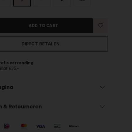
ADD TO CART
DIRECT BETALEN
ratis verzending
anaf €75,-
agina
n & Retourneren