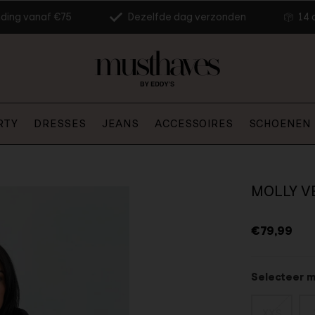
nding vanaf €75
Dezelfde dag verzonden
14 
RTY
DRESSES
JEANS
ACCESSOIRES
SCHOENEN
MOLLY VE
€79,99
Selecteer 
XXS