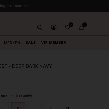
dagen retourrecht
0
0
SALE
VIP MEMBER
MERKEN
ST - DEEP DARK NAVY
Sizeguide
maat
S
XS
M
L
XL