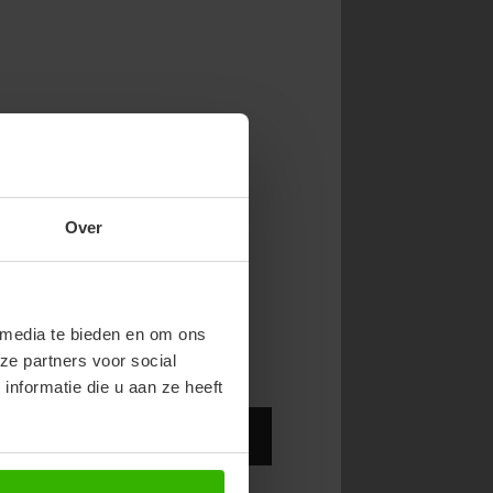
NOW & GET 10%
Y
Over
RST ORDER!
endy new drops or exclusive
 media te bieden en om ons
ze partners voor social
nformatie die u aan ze heeft
Abonneer