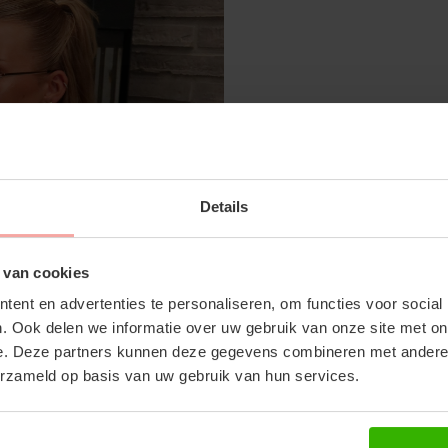
SUBSCRIBE 
LEEVE - DEEP DARK NAVY
MOLLY PANTS - DEEP DARK NAV
Details
OFF YOUR FI
€69,99
Don't miss out on our tr
 van cookies
discounts
ent en advertenties te personaliseren, om functies voor social
. Ook delen we informatie over uw gebruik van onze site met on
RECENTE ARTIKELEN
e. Deze partners kunnen deze gegevens combineren met andere i
erzameld op basis van uw gebruik van hun services.