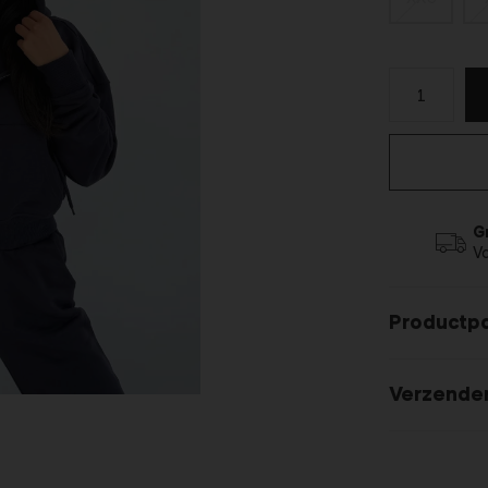
G
V
Productp
Verzende