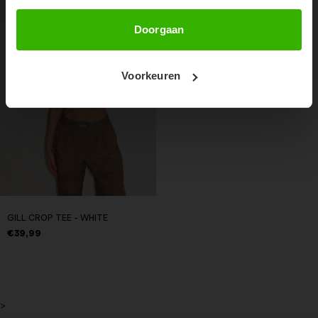
Abonneer
Doorgaan
Voorkeuren
GILL CROP TEE - WHITE
€39,99
>