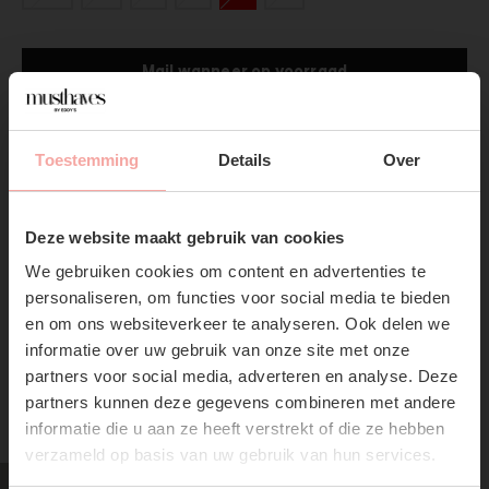
Mail wanneer op voorraad
Gratis verzending
Vanaf €75,-
Toestemming
Details
Over
Productpagina
SUBSCRIBE NOW & GET
10% OFF YOUR FIRST
Deze website maakt gebruik van cookies
Verzenden & Retourneren
ORDER!
We gebruiken cookies om content en advertenties te
Don't miss out on our trendy new drops or exclusive
personaliseren, om functies voor social media te bieden
discounts
en om ons websiteverkeer te analyseren. Ook delen we
informatie over uw gebruik van onze site met onze
partners voor social media, adverteren en analyse. Deze
partners kunnen deze gegevens combineren met andere
RECENTE ARTIKELEN
informatie die u aan ze heeft verstrekt of die ze hebben
verzameld op basis van uw gebruik van hun services.