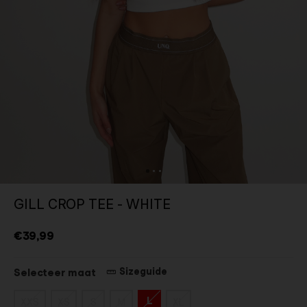
GILL CROP TEE - WHITE
€39,99
Sizeguide
Selecteer maat
L
XXS
XS
S
M
XL