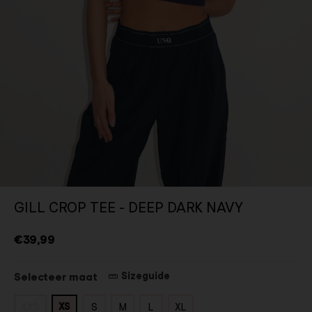
GILL CROP TEE - DEEP DARK NAVY
€39,99
Sizeguide
Selecteer maat
XS
XXS
S
M
L
XL