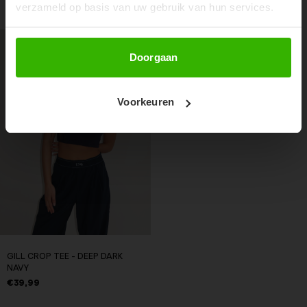
RECENTE ARTIKELEN
verzameld op basis van uw gebruik van hun services.
Abonneer
Doorgaan
Voorkeuren
GILL CROP TEE - DEEP DARK
NAVY
€39,99