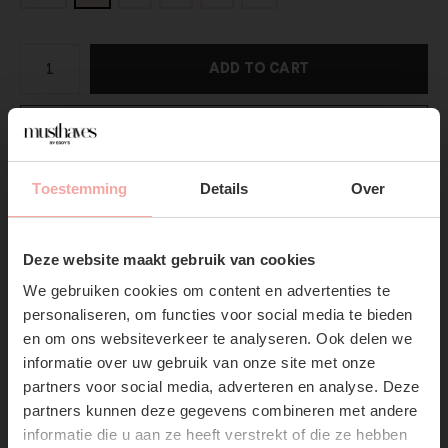
ADD TO CART
DIRECT BETALEN
Gratis verzending
Vanaf €75,-
Toestemming
Details
Over
SUBSCRIBE NOW & GET
Productpagina
10% OFF YOUR FIRST
Deze website maakt gebruik van cookies
ORDER!
Verzenden & Retourneren
We gebruiken cookies om content en advertenties te
Don't miss out on our trendy new drops or exclusive
personaliseren, om functies voor social media te bieden
discounts
en om ons websiteverkeer te analyseren. Ook delen we
informatie over uw gebruik van onze site met onze
partners voor social media, adverteren en analyse. Deze
partners kunnen deze gegevens combineren met andere
informatie die u aan ze heeft verstrekt of die ze hebben