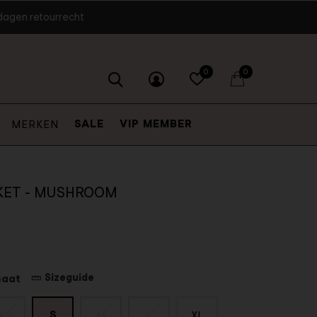
dagen retourrecht
0
0
SALE
VIP MEMBER
MERKEN
CKET - MUSHROOM
Sizeguide
maat
S
XS
M
L
XL