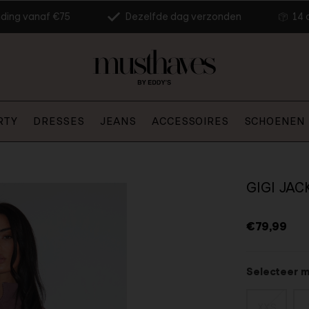
nding vanaf €75
Dezelfde dag verzonden
14 
RTY
DRESSES
JEANS
ACCESSOIRES
SCHOENEN
GIGI JA
€79,99
Selecteer 
XXS