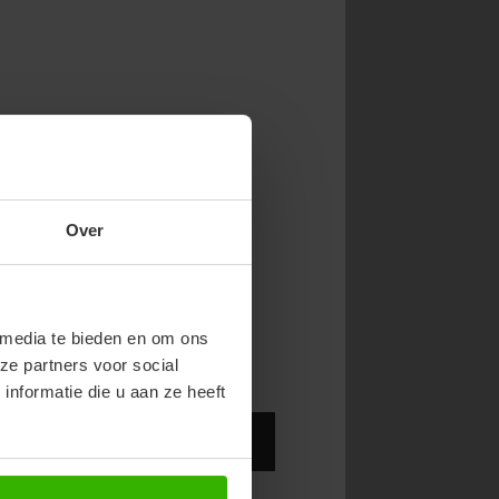
NOW & GET 10%
Over
RST ORDER!
endy new drops or exclusive
 media te bieden en om ons
ze partners voor social
nformatie die u aan ze heeft
Abonneer