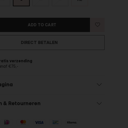
ADD TO CART
DIRECT BETALEN
ratis verzending
anaf €75,-
agina
n & Retourneren