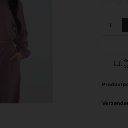
G
V
Productp
Verzende