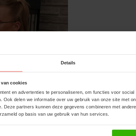
SUBSCRIBE 
GIGI PANTS - MUSHROOM
Details
OFF YOUR FI
€79,99
Don't miss out on our tr
 van cookies
discounts
ent en advertenties te personaliseren, om functies voor social
. Ook delen we informatie over uw gebruik van onze site met on
RECENTE ARTIKELEN
e. Deze partners kunnen deze gegevens combineren met andere i
erzameld op basis van uw gebruik van hun services.