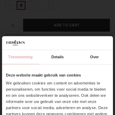
S
XS
M
L
XL
ADD TO CART
DIRECT BETALEN
Gratis verzending
Vanaf €75,-
Toestemming
Details
Over
Vandaag verzonden?
Je hebt nog
03 : 06 :
43
SUBSCRIBE NOW & GET
10% OFF YOUR FIRST
Productpagina
Deze website maakt gebruik van cookies
ORDER!
We gebruiken cookies om content en advertenties te
Don't miss out on our trendy new drops or exclusive
Verzenden & Retourneren
personaliseren, om functies voor social media te bieden
discounts
en om ons websiteverkeer te analyseren. Ook delen we
informatie over uw gebruik van onze site met onze
partners voor social media, adverteren en analyse. Deze
partners kunnen deze gegevens combineren met andere