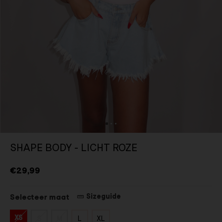
SHAPE BODY - LICHT ROZE
€29,99
Sizeguide
Selecteer maat
XS
S
M
L
XL