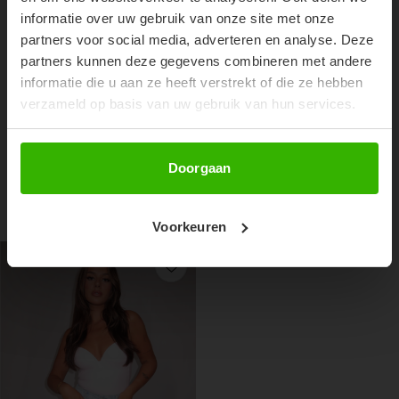
informatie over uw gebruik van onze site met onze
partners voor social media, adverteren en analyse. Deze
partners kunnen deze gegevens combineren met andere
informatie die u aan ze heeft verstrekt of die ze hebben
verzameld op basis van uw gebruik van hun services.
NOOR SHORT - DENIM
€34,99
Abonneer
Doorgaan
RECENTE ARTIKELEN
Voorkeuren