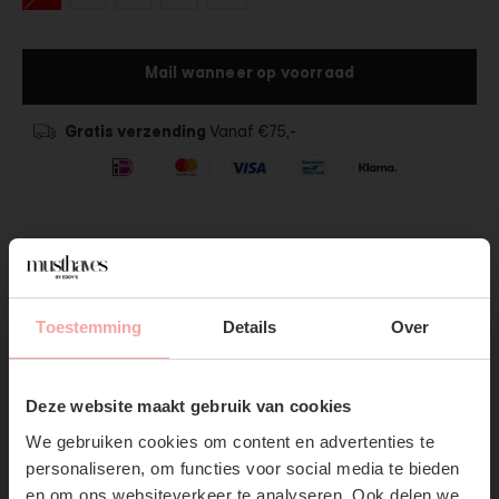
Mail wanneer op voorraad
Gratis verzending
Vanaf €75,-
SHOP THE LOOK
Toestemming
Details
Over
SUBSCRIBE NOW & GET
10% OFF YOUR FIRST
Deze website maakt gebruik van cookies
ORDER!
We gebruiken cookies om content en advertenties te
Don't miss out on our trendy new drops or exclusive
personaliseren, om functies voor social media te bieden
discounts
en om ons websiteverkeer te analyseren. Ook delen we