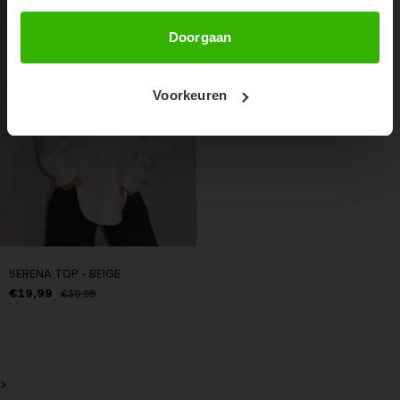
50%
Abonneer
Doorgaan
Voorkeuren
SERENA TOP - BEIGE
€19,99
€39,99
>