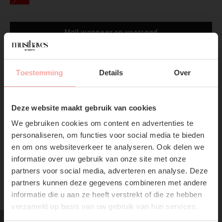
Mail wanneer op voorraad
Gratis verzending
Vanaf €75,-
Toestemming
Details
Over
Productpagina
SUBSCRIBE NOW & GET
10% OFF YOUR FIRST
Deze website maakt gebruik van cookies
Verzenden & Retourneren
ORDER!
We gebruiken cookies om content en advertenties te
Don't miss out on our trendy new drops or exclusive
personaliseren, om functies voor social media te bieden
discounts
en om ons websiteverkeer te analyseren. Ook delen we
informatie over uw gebruik van onze site met onze
partners voor social media, adverteren en analyse. Deze
partners kunnen deze gegevens combineren met andere
RECENTE ARTIKELEN
informatie die u aan ze heeft verstrekt of die ze hebben
verzameld op basis van uw gebruik van hun services.