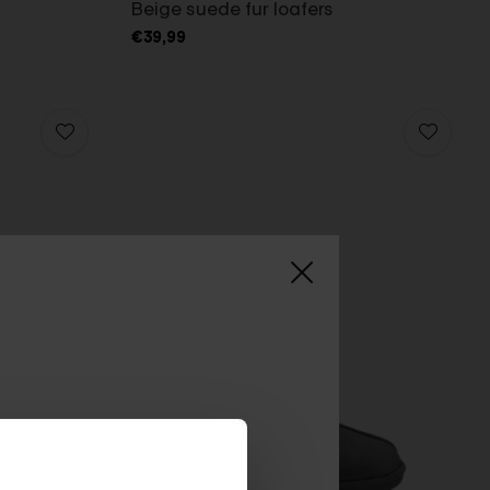
Beige suede fur loafers
€39,99