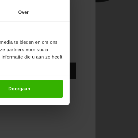
NOW & GET 10%
Over
RST ORDER!
FURRY SLIDES
endy new drops or exclusive
details
Grijze fluffy pantoffels
€19,99
 media te bieden en om ons
ze partners voor social
nformatie die u aan ze heeft
Abonneer
Doorgaan