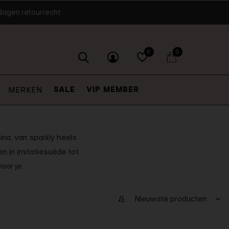
dagen retourrecht
0
0
SALE
VIP MEMBER
MERKEN
ina, van sparkly heels
n in imitatiesuède tot
oor je.