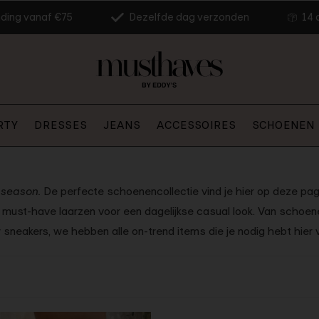
nding vanaf €75
Dezelfde dag verzonden
14 
RTY
DRESSES
JEANS
ACCESSOIRES
SCHOENEN
s season.
De perfecte schoenencollectie vind je hier op deze pag
t must-have laarzen voor een dagelijkse casual look. Van schoene
 sneakers, we hebben alle on-trend items die je nodig hebt hier v