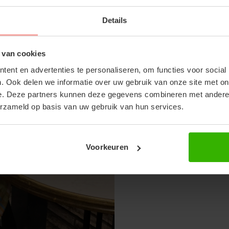
SUBSCRIBE 
Details
OFF YOUR FI
E
LOAFERS MULE
Don't miss out on our tr
ers met gouden details
Grijze loafers met gouden 
 van cookies
discounts
€24,99
ent en advertenties te personaliseren, om functies voor social
. Ook delen we informatie over uw gebruik van onze site met on
e. Deze partners kunnen deze gegevens combineren met andere i
erzameld op basis van uw gebruik van hun services.
Voorkeuren