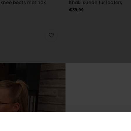
 knee boots met hak
Khaki suede fur loafers
€39,99