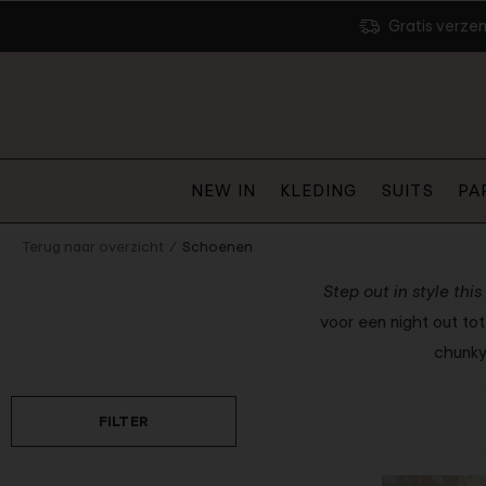
Gratis verze
Gilets
Bodysuits
Jassen
NEW IN
KLEDING
SUITS
PA
Jeans
Broeken
Shorts
Terug naar overzicht
Schoenen
uses
Jumpsuits
Step out in style thi
voor een night out to
chunky
Denim
Party
FILTER