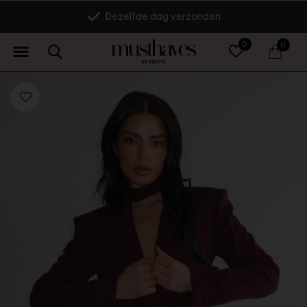
Dezelfde dag verzonden
0
0