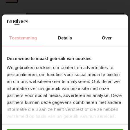
ADD TO CART
DIRECT BETALEN
Toestemming
Details
Over
SUBSCRIBE NOW & GET
10% OFF YOUR FIRST
Gratis verzending
Vanaf €75,-
Deze website maakt gebruik van cookies
ORDER!
Vandaag verzonden?
Je hebt nog
09 : 02 :
36
We gebruiken cookies om content en advertenties te
Don't miss out on our trendy new drops or exclusive
personaliseren, om functies voor social media te bieden
discounts
en om ons websiteverkeer te analyseren. Ook delen we
informatie over uw gebruik van onze site met onze
partners voor social media, adverteren en analyse. Deze
partners kunnen deze gegevens combineren met andere
RECENTE ARTIKELEN
informatie die u aan ze heeft verstrekt of die ze hebben
verzameld op basis van uw gebruik van hun services.